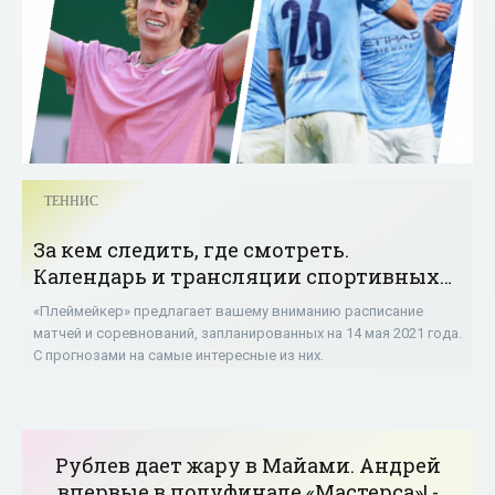
ТЕННИС
За кем следить, где смотреть.
Календарь и трансляции спортивных
событий 14 мая 2021 года - «Теннис»
«Плеймейкер» предлагает вашему вниманию расписание
матчей и соревнований, запланированных на 14 мая 2021 года.
С прогнозами на самые интересные из них.
Рублев дает жару в Майами. Андрей
впервые в полуфинале «Мастерса»! -