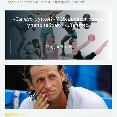
года. С прогнозами на самые интересные из них.
«Ты что, тупой?» У Медведева опять
упало забрало - «Теннис»
Подробнее