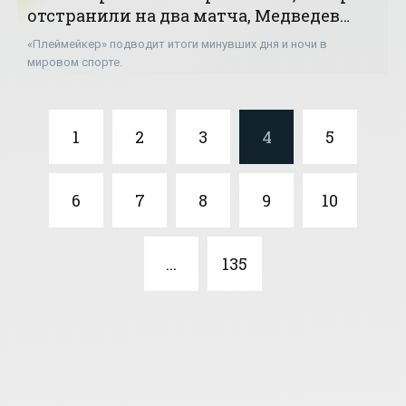
отстранили на два матча, Медведев
подхватил коронавирус - «Теннис»
«Плеймейкер» подводит итоги минувших дня и ночи в
мировом спорте.
1
2
3
4
5
6
7
8
9
10
...
135