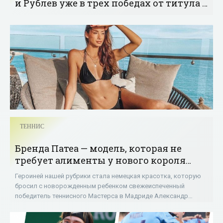
и Рублев уже в трех победах от титула -
«Теннис»
ТЕННИС
Бренда Патеа — модель, которая не
требует алименты у нового короля
грунта Зверева. Ставка на красоту #26 -
Героиней нашей рубрики стала немецкая красотка, которую
«Теннис»
бросил с новорожденным ребенком свежеиспеченный
победитель теннисного Мастерса в Мадриде Александр
Зверев.