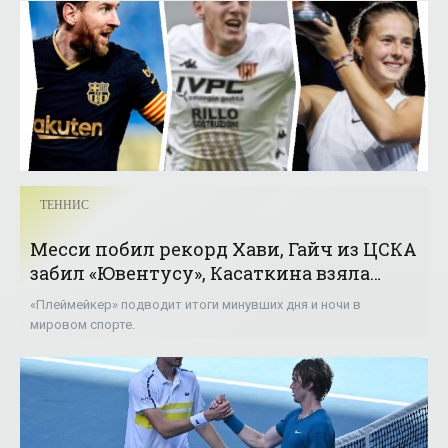
ТЕННИС
Месси побил рекорд Хави, Гайч из ЦСКА
забил «Ювентусу», Касаткина взяла
титул в Питере - «Теннис»
«Плеймейкер» подводит итоги минувших дня и ночи в
мировом спорте.