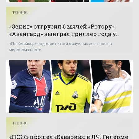
ТЕННИС
«Зенит» отгрузил 6 мячей «Ротору»,
«Авангард» выиграл триллер года у
ЦСКА, Карацев разбил Джоковича -
«Плеймейкер» подводит итоги минувших дня и ночи в
«Теннис»
мировом спорте.
ТЕННИС
«ПСЖ» прошел «Баварию» в ЛЧ, Гилерме