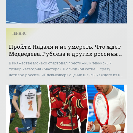
ТЕННИС
Пройти Надаля и не умереть. Что ждет
Медведева, Рублева и других россиян в
Монте-Карло - «Теннис»
В княжестве Монако стартовал престижный теннисный
турнир категории «Мастерс». В основной сетке – сразу
четверо россиян. «Плеймейкер» оценил шансы каждого из них
на победу.