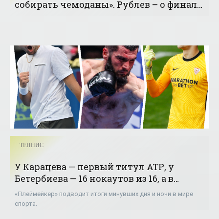
собирать чемоданы». Рублев – о финале
в Монте-Карло - «Теннис»
ТЕННИС
У Карацева — первый титул АТР, у
Бетербиева — 16 нокаутов из 16, а в
Испании вратарь забил гол - «Теннис»
«Плеймейкер» подводит итоги минувших дня и ночи в мире
спорта.