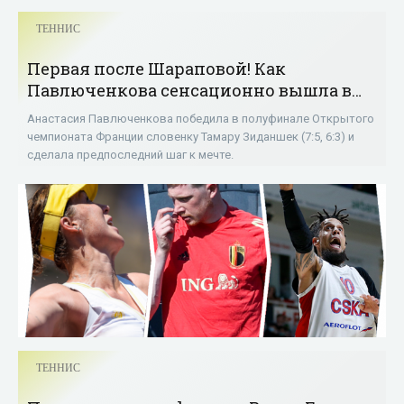
ТЕННИС
Первая после Шараповой! Как
Павлюченкова сенсационно вышла в
финал «Ролан Гаррос» - «Теннис»
Анастасия Павлюченкова победила в полуфинале Открытого
чемпионата Франции словенку Тамару Зиданшек (7:5, 6:3) и
сделала предпоследний шаг к мечте.
ТЕННИС