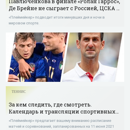
Павлюченкова в финале «Ролан Гаррос»,
Де Брейне не сыграет с Россией, ЦСКА —
чемпион Единой лиги ВТБ - «Теннис»
«Плеймейкер» подводит итоги минувших дня и ночи в
мировом спорте.
ТЕННИС
За кем следить, где смотреть.
Календарь и трансляции спортивных
событий 11 июня 2021 года - «Теннис»
«Плеймейкер» предлагает вашему вниманию расписание
матчей и соревнований, запланированных на 11 июня 2021