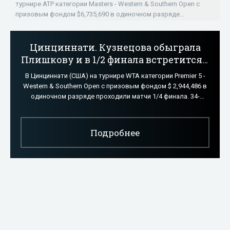
круга - «ТЕННИС»
турнире ATP категории Masters - Western & Southern Open с
призовым фондом $6,735,690 в одиночном разряде
завершились матчи третьего
Цинциннати. Кузнецова обыграла
Плишкову и в 1/2 финала встретится с
Барти - «ТЕННИС»
В Цинциннати (США) на турнире WTA категории Premier 5 -
Western & Southern Open с призовым фондом $ 2,944,486 в
одиночном разряде проходили матчи 1/4 финала. 34-
летняя россиянка
Подробнее