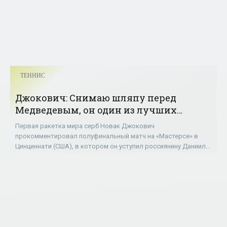
ТЕННИС
Джокович: Снимаю шляпу перед
Медведевым, он один из лучших
игроков в мире - «ТЕННИС»
Первая ракетка мира серб Новак Джокович
прокомментировал полуфинальный матч на «Мастерсе» в
Цинциннати (США), в котором он уступил россиянину Даниилу
Медведеву со счётом 6:3, 3:6, 3:6. Джокович