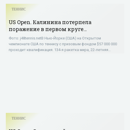
ТЕННИС
US Open. Калинина потерпела
поражение в первом круге
квалификации - «ТЕННИС»
Фото: j48tennis.netВ Нью-Йорке (США) на Открытом
чемпионате США по теннису с призовым фондом $57 000 000
проходит квалификация. 134-я ракетка мира, 22-летняя
украинка Ангелина Калинина, посеянная
ТЕННИС