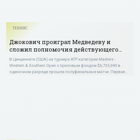
ТЕННИС
Джокович проиграл Медведеву и
сложил полномочия действующего
чемпиона «Мастерса» в Цинциннати -
В Цинциннати (США) на турнире ATP категории Masters -
«ТЕННИС»
Western & Southern Open с призовым фондом $6,735,690 в
одиночном разряде прошли полуфинальные матчи. Первая
ракетка мира, 32-летний серб