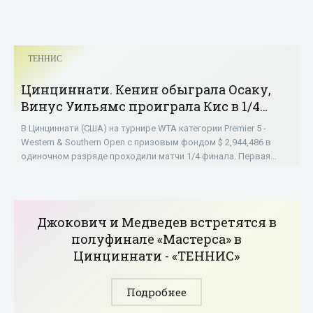
ТЕННИС
Цинциннати. Кенин обыграла Осаку,
Винус Уильямс проиграла Кис в 1/4
финала - «ТЕННИС»
В Цинциннати (США) на турнире WTA категории Premier 5 -
Western & Southern Open с призовым фондом $ 2,944,486 в
одиночном разряде проходили матчи 1/4 финала. Первая
ракетка мира, 21-летняя
Джокович и Медведев встретятся в
полуфинале «Мастерса» в
Цинциннати - «ТЕННИС»
Подробнее