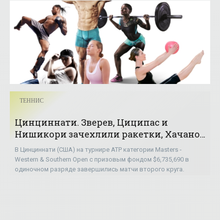
ТЕННИС
Цинциннати. Зверев, Циципас и
Нишикори зачехлили ракетки, Хачанов
и Медведев вышли в третий круг и
В Цинциннати (США) на турнире ATP категории Masters -
другие результаты - «ТЕННИС»
Western & Southern Open с призовым фондом $6,735,690 в
одиночном разряде завершились матчи второго круга.