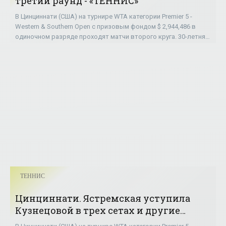
третий раунд - «ТЕННИС»
В Цинциннати (США) на турнире WTA категории Premier 5 -
Western & Southern Open с призовым фондом $ 2,944,486 в
одиночном разряде проходят матчи второго круга. 30-летняя
белоруска Виктория
ТЕННИС
Цинциннати. Ястремская уступила
Кузнецовой в трех сетах и другие
результаты - «ТЕННИС»