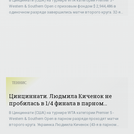
В Цинциннати (США) на турнире WTA категории Premier 5 -
Western & Southern Open с призовым фондом $ 2,944,486 в
одиночном разряде завершились матчи второго круга. 32-я
ракетка мира, 19-летняя
ТЕННИС
Цинциннати. Людмила Киченок не
пробилась в 1/4 финала в парном
разряде - «ТЕННИС»
В Цинциннати (США) на турнире WTA категории Premier 5 -
Western & Southern Open в парном разряде проходят матчи
второго круга. Украинка Людмила Киченок (43-я в парном
рейтинге WTA) и ее