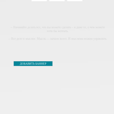
-- Начинайте делать все, что вы можете сделать – и даже то, о чем можете
хотя бы мечтать.
-- Все дело в мыслях. Мысль — начало всего. И мыслями можно управлять.
И поэтому главное дело совершенствования: работать над мыслями.
-- Идите уверенно по направлению к мечте. Живите той жизнью, которую вы
сами себе придумали.
-- Самое большое богатство — это ум. Самая большая нищета — глупость.
ДОБАВИТЬ БАННЕР
Из всех страхов самый пугающий — самолюбование.
-- Лучшее, что можно сделать с хорошим советом, это пропустить его мимо
ушей. Он никогда не бывает полезен никому, кроме того, кто его дал.
-- Люблю давать советы и очень не люблю, когда их дают мне.