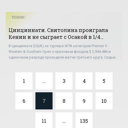
ТЕННИС
Цинциннати. Свитолина проиграла
Кенин и не сыграет с Осакой в 1/4
финала - «ТЕННИС»
В Цинциннати (США) на турнире WTA категории Premier 5 -
Western & Southern Open с призовым фондом $ 2,944,486 в
одиночном разряде проходили матчи третьего круга. Седьмая
ракетка мира, 24-летняя
1
...
3
4
5
6
7
8
9
10
11
...
135