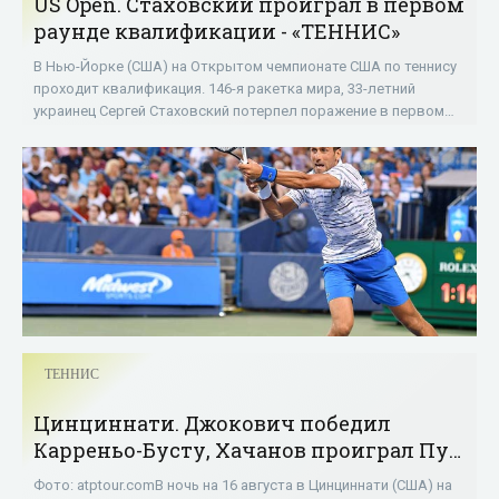
US Open. Стаховский проиграл в первом
раунде квалификации - «ТЕННИС»
В Нью-Йорке (США) на Открытом чемпионате США по теннису
проходит квалификация. 146-я ракетка мира, 33-летний
украинец Сергей Стаховский потерпел поражение в первом
раунде от 19-летнего испанца
ТЕННИС
Цинциннати. Джокович победил
Карреньо-Бусту, Хачанов проиграл Пуи
и другие результаты матчей третьего
Фото: atptour.comВ ночь на 16 августа в Цинциннати (США) на