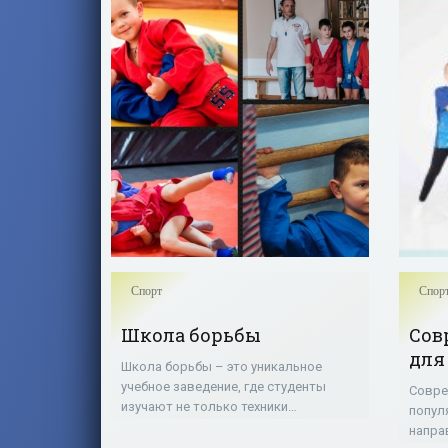
Спорт
Спор
Школа борьбы
Сов
для
Школа борьбы – это уникальное
учебное заведение, где студенты
Совре
изучают не только техники
попул
самообороны, но и принципы
напра
ментальной силы и эмоционального