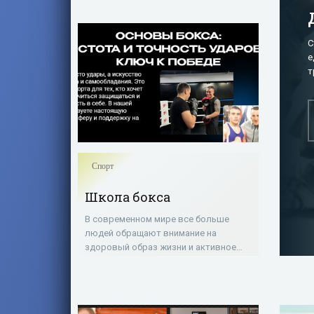
С
е
т
п
Спорт
Школа бокса
В современном мире все больше
людей обращают внимание на
здоровый образ жизни и активное
физическое развитие. Школа бокса
становится все более популярным
выбором для тех, кто стремится к
сильному и