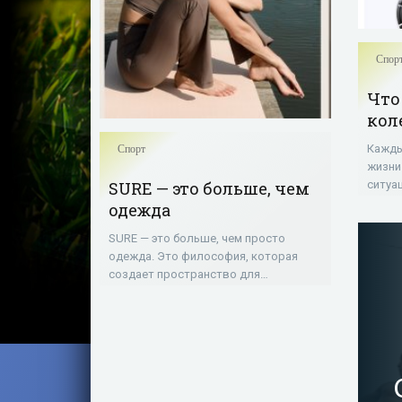
Спор
Что
кол
Кажды
Спорт
жизни
SURE — это больше, чем
ситуа
Это м
одежда
любое
SURE — это больше, чем просто
к под
одежда. Это философия, которая
создает пространство для
самовыражения и гармонии в жизни
каждой женщины. Особенно для тех,
кто выбирает спорт как свой путь к