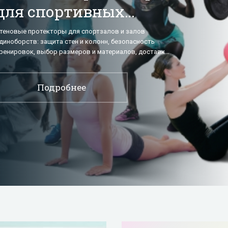
для спортивных
залов их применение
теновые протекторы для спортзалов и залов
диноборств: защита стен и колонн, безопасность
ренировок, выбор размеров и материалов, доставка
о Москве и России.
Подробнее