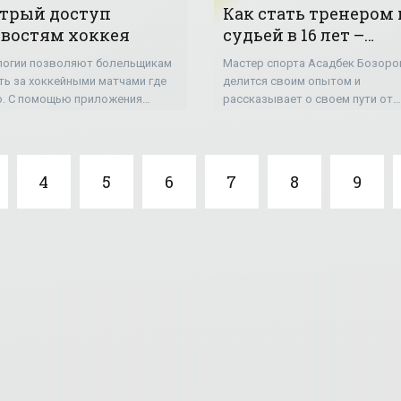
трый доступ
Как стать тренером 
овостям хоккея
судьей в 16 лет –
интервью с Асадбек
логии позволяют болельщикам
Мастер спорта Асадбек Бозоро
Бозоровым
ть за хоккейными матчами где
делится своим опытом и
о. С помощью приложения
рассказывает о своем пути от
up.Run на смартфонах любители
спортсмена до тренера и судьи.
а могут быть в курсе
ходящего на хоккейной арене,
4
5
6
7
8
9