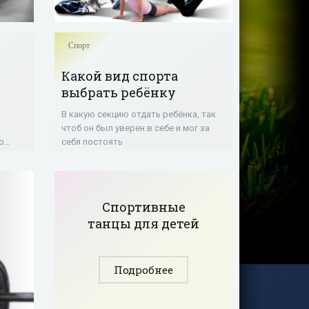
Спорт
Какой вид спорта
выбрать ребёнку
В какую секцию отдать ребёнка, так
чтоб он был уверен в себе и мог за
о
себя постоять
бегать
Спортивные
танцы для детей
Подробнее