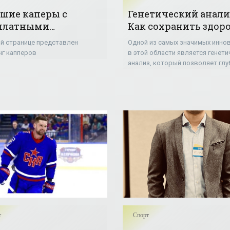
шие каперы с
Генетический анали
платными
Как сохранить здор
гнозами
и улучшить качеств
ой странице представлен
Одной из самых значимых инно
жизни
нг капперов
в этой области является генети
анализ, который позволяет гл
понять особенности нашего
организма и эффективно управ
потенциальными рисками.
т
Спорт