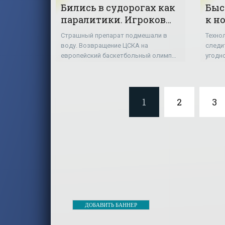
Бились в судорогах как
Быс
паралитики. Игроков
к н
ЦСКА подло отравили
Страшный препарат подмешали в
Техно
перед матчем в Европе -
воду. Возвращение ЦСКА на
следи
«Баскетбол»
европейский баскетбольный олимп
угодн
началось в середине 90-х. В
LiveC
сезоне-1994/95 команда впервые за
спорт
долгие годы преодолела...
проис
даже
1
2
3
ДОБАВИТЬ БАННЕР