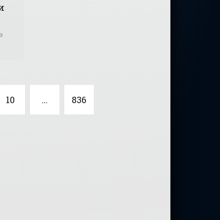
и
ом
в
10
...
836