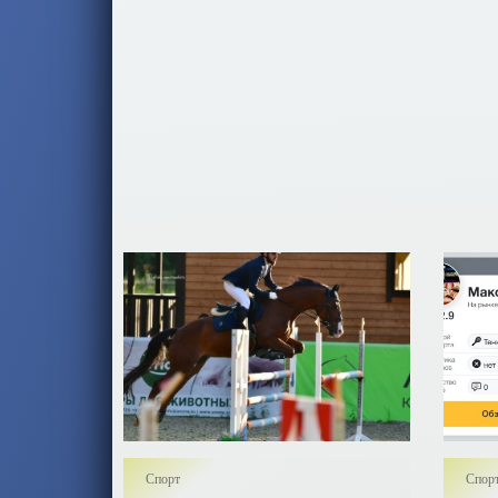
искус
контроля
искус
тольк
Спорт
Спор