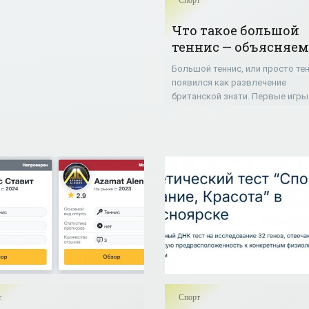
Спорт
ства. Эта форма танцевального
ства предлагает детям не
Что такое большой
о физическую активность
теннис — объясняем
просто и понятно
Большой теннис, или просто тен
появился как развлечение
британской знати. Первые игры
проводились на траве, отсюда 
из названий — "lawn tennis". В 18
году был организован первый
т
Спорт