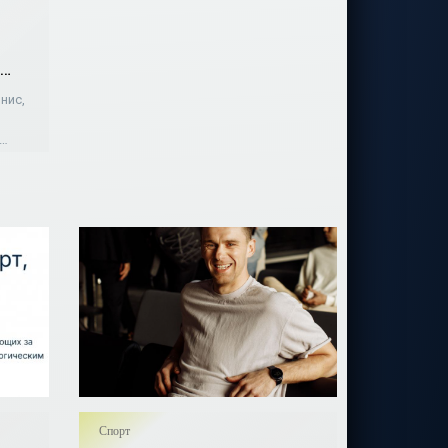
нис,
и одно
77
Спорт