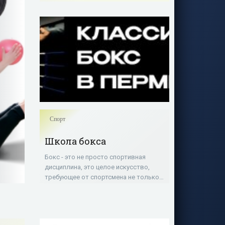
Спорт
Школа бокса
Бокс - это не просто спортивная
дисциплина, это целое искусство,
требующее от спортсмена не только
физической выносливости, но и
умения стратегически мыслить во
время поединка. Одним из наиболее