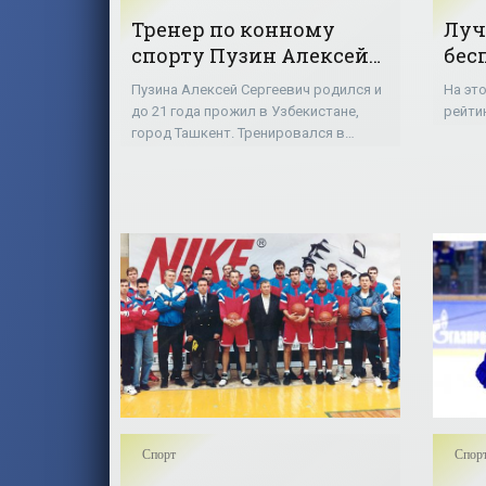
Тренер по конному
Луч
спорту Пузин Алексей
бес
Сергеевич. Команда
про
Пузина Алексей Сергеевич родился и
На эт
Puzin Team
до 21 года прожил в Узбекистане,
рейти
город Ташкент. Тренировался в
РШВСМ по конному спорту
(Республиканская школа высшего
спортивного мастерства).
Спорт
Спор