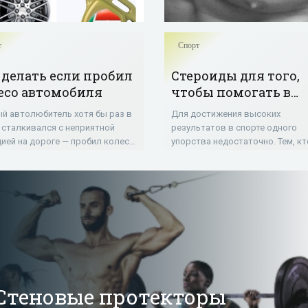
т
Спорт
 делать если пробил
Стероиды для того,
есо автомобиля
чтобы помогать в
спорте
й автолюбитель хотя бы раз в
Для достижения высоких
 сталкивался с неприятной
результатов в спорте одного
цией на дороге — пробил колесо.
упорства недостаточно. Тем, кт
ожет произойти где угодно и в
намерен серьезно заниматься
 время, и важно быть готовым
спортом, часто приходится при
обному развитию
к помощи
Стеновые протекторы