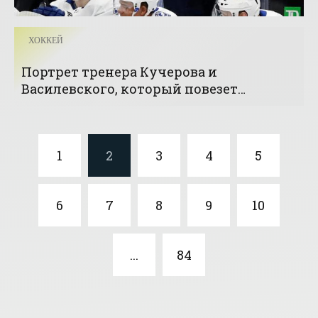
ХОККЕЙ
Портрет тренера Кучерова и
Василевского, который повезет
сборную Канады на Олимпиаду-2022 -
«Хоккей»
1
2
3
4
5
6
7
8
9
10
...
84