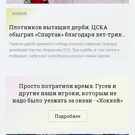
ХОККЕЙ
Плотников вытащил дерби. ЦСКА
обыграл «Спартак» благодаря хет-трику
новичка - «Хоккей»
Первое дерби принесло победу новому главному тренеру
армейцев Сергею Федорову (5:3). Три шайбы, в том числе и
победную, забросил новобранец красно-синих Сергей
Плотников, которого руководитель его
Просто потратили время. Гусев и
другие наши игроки, которым не
надо было уезжать за океан - «Хоккей»
Подробнее