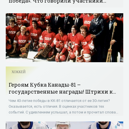
победа». Что говорили участники
матча ЦСКА – «Локомотив» - «Хоккей»
ХОККЕЙ
Героям Кубка Канады-81 –
государственные награды! Штрихи к
нашей исторической победе - «Хоккей»
Чем 40-летие победы в КК-81 отличается от ее 30-летия?
Оказывается, есть отличия. В оценках участников тех
событий. С удивлением услышал, а потом и прочитал слова
Вячеслава Фетисова: мол, заслуга