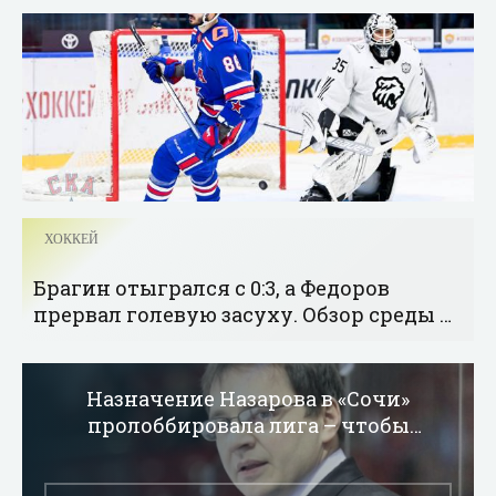
ХОККЕЙ
Брагин отыгрался с 0:3, а Федоров
прервал голевую засуху. Обзор среды в
КХЛ - «Хоккей»
Назначение Назарова в «Сочи»
пролоббировала лига – чтобы
поднять рейтинги - «Хоккей»