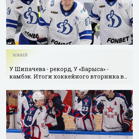
ХОККЕЙ
У Шипачева - рекорд, У «Барыса» -
камбэк. Итоги хоккейного вторника в
КХЛ - «Хоккей»