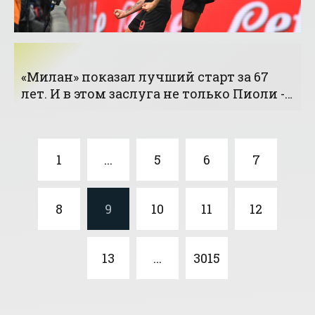
«Милан» показал лучший старт за 67
лет. И в этом заслуга не только Пиоли -
«Футбол»
1
...
5
6
7
8
9
10
11
12
13
...
3015