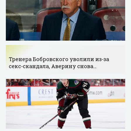
Тренера Бобровского уволили из-за
секс-скандала, Аверину снова
засуживают, Роналду ждет двойню -
«Хоккей»