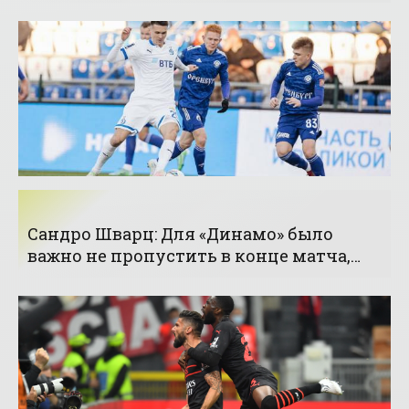
Талалаев или Стукалов? - «Футбол»
Сандро Шварц: Для «Динамо» было
важно не пропустить в конце матча,
как со «Спартаком» и «Химками» -
«Футбол»