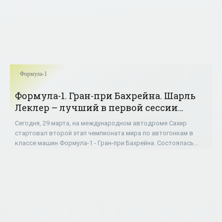
Формула-1
Формула-1. Гран-при Бахрейна. Шарль
Леклер – лучший в первой сессии
свободных заездов - «ФОРМУЛА-1»
Сегодня, 29 марта, на международном автодроме Сахир
стартовал второй этап чемпионата мира по автогонкам в
классе машин Формула-1 - Гран-при Бахрейна. Состоялась
первая сессия свободных заездов.