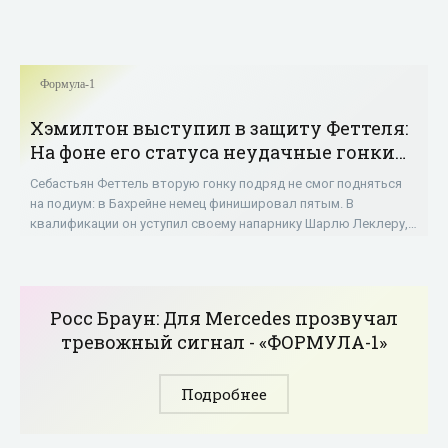
Формула-1
Хэмилтон выступил в защиту Феттеля:
На фоне его статуса неудачные гонки
ничтожны - «ФОРМУЛА-1»
Себастьян Феттель вторую гонку подряд не смог подняться
на подиум: в Бахрейне немец финишировал пятым. В
квалификации он уступил своему напарнику Шарлю Леклеру, а
в гонке допустил разворот в борьбе
Росс Браун: Для Mercedes прозвучал
тревожный сигнал - «ФОРМУЛА-1»
Подробнее