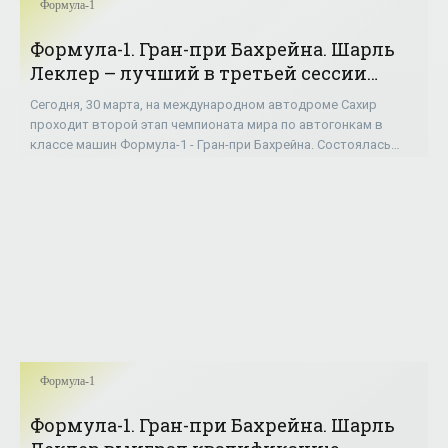
Формула-1
Формула-1. Гран-при Бахрейна. Шарль
Леклер – лучший в третьей сессии
свободных заездов - «ФОРМУЛА-1»
Сегодня, 30 марта, на международном автодроме Сахир
проходит второй этап чемпионата мира по автогонкам в
классе машин Формула-1 - Гран-при Бахрейна. Состоялась
третья сессия свободных заездов.
Формула-1
Формула-1. Гран-при Бахрейна. Шарль