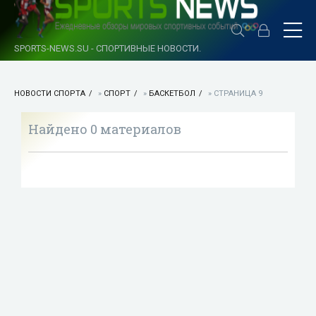
SPORTS-NEWS.SU - СПОРТИВНЫЕ НОВОСТИ.
НОВОСТИ СПОРТА
»
СПОРТ
»
БАСКЕТБОЛ
» СТРАНИЦА 9
Найдено 0 материалов