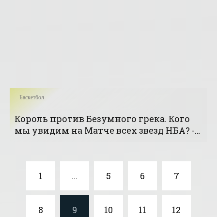
Баскетбол
Король против Безумного грека. Кого
мы увидим на Матче всех звезд НБА? -
«Баскетбол»
1
...
5
6
7
8
9
10
11
12