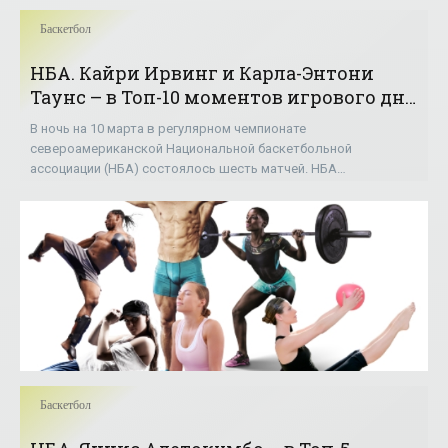
Баскетбол
НБА. Кайри Ирвинг и Карла-Энтони
Таунс – в Топ-10 моментов игрового дня
(Видео) - «БАСКЕТБОЛ»
В ночь на 10 марта в регулярном чемпионате
североамериканской Национальной баскетбольной
ассоциации (НБА) состоялось шесть матчей. НБА
представила видео, посвященное десяти лучшим моментам
Баскетбол