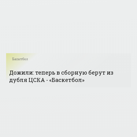
Баскетбол
Дожили: теперь в сборную берут из
дубля ЦСКА - «Баскетбол»