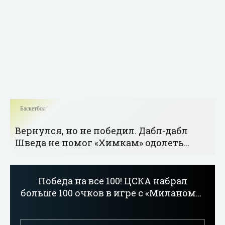
Баскетбол
Вернулся, но не победил. Дабл-дабл
Шведа не помог «Химкам» одолеть
«Милан» - «Баскетбол»
Победа на все 100! ЦСКА набрал
больше 100 очков в игре с «Миланом» -
«Баскетбол»