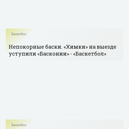
Баскетбол
Непокорные баски. «Химки» на выезде
уступили «Басконии» - «Баскетбол»
Баскетбол