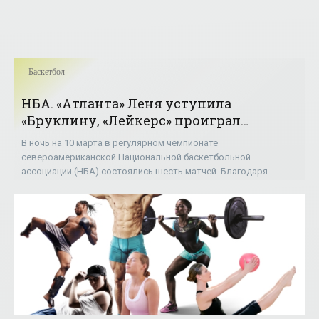
Баскетбол
НБА. «Атланта» Леня уступила
«Бруклину, «Лейкерс» проиграл
«Бостон», «Милуоки» победил
В ночь на 10 марта в регулярном чемпионате
«Шарлотт» и другие результаты -
североамериканской Национальной баскетбольной
«БАСКЕТБОЛ»
ассоциации (НБА) состоялись шесть матчей. Благодаря
субботнему поражению «Шарлотт Хорнетс» от «Милуоки
Бакс»