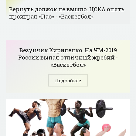
Вернуть должок не вышло. ЦСКА опять
проиграл «Пао» - «Баскетбол»
Везунчик Кириленко. На ЧМ-2019
России выпал отличный жребий -
«Баскетбол»
Подробнее