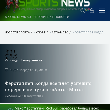
SPORTS-NEWS.SU - СПОРТИВНЫЕ НОВОСТИ.
НОВОСТИ СПОРТА
»
СПОРТ
»
АВТО/МОТО
» ФЕРСТАППЕН: КОГДА ВСЕ ИДЕТ УСПЕШНО, ПЕРЕРЫВ НЕ НУЖЕН - «АВТО - МОТО»
Vance
3 минут чтения
1 057
Спорт
/
АВТО/МОТО
Ферстаппен: Когда все идет успешно,
перерыв не нужен - «Авто - Мото»
Добавлено: 10 август 2019
Макс Ферстаппен (Red Bull) заработал больше всех