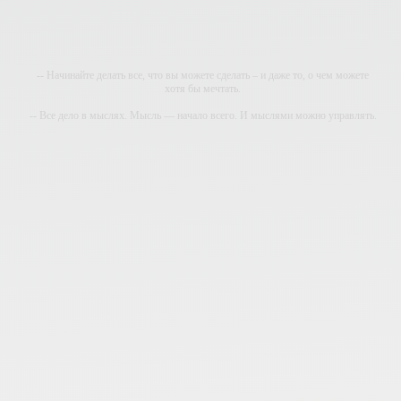
-- Начинайте делать все, что вы можете сделать – и даже то, о чем можете
хотя бы мечтать.
-- Все дело в мыслях. Мысль — начало всего. И мыслями можно управлять.
И поэтому главное дело совершенствования: работать над мыслями.
-- Идите уверенно по направлению к мечте. Живите той жизнью, которую вы
сами себе придумали.
-- Самое большое богатство — это ум. Самая большая нищета — глупость.
Из всех страхов самый пугающий — самолюбование.
-- Лучшее, что можно сделать с хорошим советом, это пропустить его мимо
ушей. Он никогда не бывает полезен никому, кроме того, кто его дал.
-- Люблю давать советы и очень не люблю, когда их дают мне.