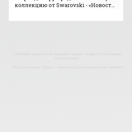
коллекцию от Swarovski - «Новости
мира моды»
-- Начинайте делать все, что вы можете сделать – и даже то, о чем можете
хотя бы мечтать.
-- Все дело в мыслях. Мысль — начало всего. И мыслями можно управлять.
И поэтому главное дело совершенствования: работать над мыслями.
-- Идите уверенно по направлению к мечте. Живите той жизнью, которую вы
сами себе придумали.
-- Самое большое богатство — это ум. Самая большая нищета — глупость.
Из всех страхов самый пугающий — самолюбование.
-- Лучшее, что можно сделать с хорошим советом, это пропустить его мимо
ушей. Он никогда не бывает полезен никому, кроме того, кто его дал.
-- Люблю давать советы и очень не люблю, когда их дают мне.