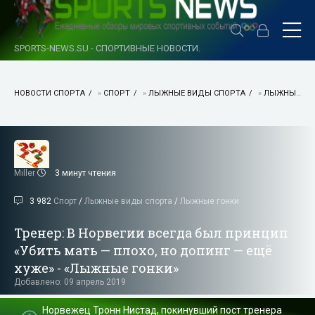
SPORTS-NEWS.SU - СПОРТИВНЫЕ НОВОСТИ.
НОВОСТИ СПОРТА
»
СПОРТ
»
ЛЫЖНЫЕ ВИДЫ СПОРТА
»
ЛЫЖНЫЕ ГОНКИ
Miller
3 минут чтения
3 982
Спорт
/
Лыжные виды спорта
/
Лыжные гонки
Тренер: В Норвегии всегда был принцип
«Убить мать — плохо, но допинг — ещё
хуже» - «Лыжные гонки»
Добавлено: 09 апрель 2019
Норвежец Тронн Нистад, покинувший пост тренера