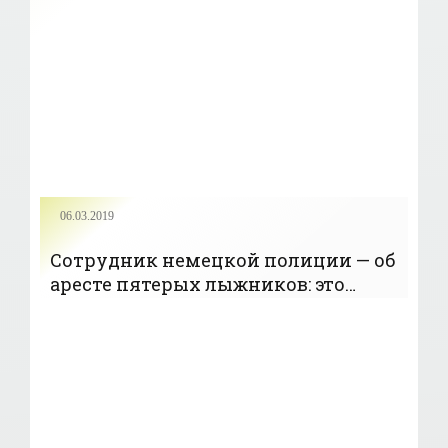
применении кровяного допинга
06.03.2019
Сотрудник немецкой полиции — об
аресте пятерых лыжников: это
лишь капля в море