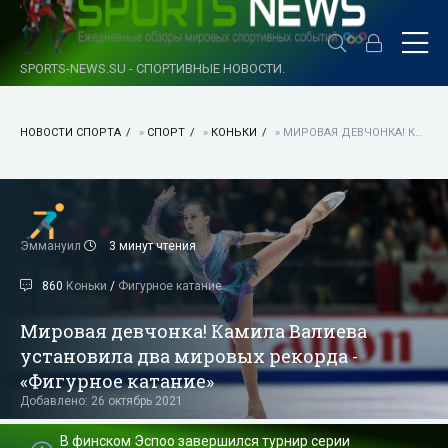
SPORTS-NEWS.SU - СПОРТИВНЫЕ НОВОСТИ.
НОВОСТИ СПОРТА
»
СПОРТ
»
КОНЬКИ
» МИРОВАЯ ДЕВЧОНКА! КАМИЛА ВАЛИЕВА УСТАНОВИЛА ДВА МИРОВЫХ РЕКОРДА - «ФИГУРНОЕ КАТАНИЕ»
Эммануил
3 минут чтения
860
Коньки
/
Фигурное катание
Мировая девчонка! Камила Валиева
установила два мировых рекорда -
«Фигурное катание»
Добавлено: 26 октябрь 2021
В финском Эспоо завершился турнир серии