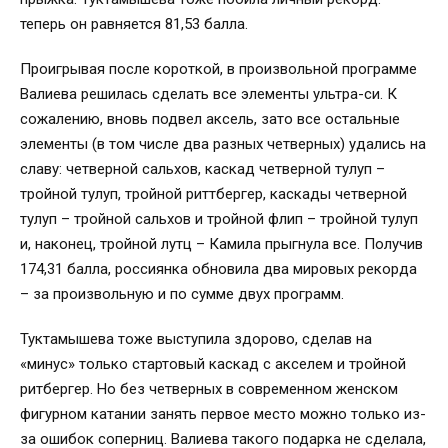
теперь он равняется 81,53 балла.
Проигрывая после короткой, в произвольной программе
Валиева решилась сделать все элементы ультра-си. К
сожалению, вновь подвел аксель, зато все остальные
элементы (в том числе два разных четверных) удались на
славу: четверной сальхов, каскад четверной тулуп –
тройной тулуп, тройной риттбергер, каскады четверной
тулуп – тройной сальхов и тройной флип – тройной тулуп
и, наконец, тройной лутц
–
Камила прыгнула все. Получив
174,31 балла, россиянка обновила два мировых рекорда
– за произвольную и по сумме двух программ.
Туктамышева тоже выступила здорово, сделав на
«минус» только стартовый каскад с акселем и тройной
ритбергер. Но без четверных в современном женском
фигурном катании занять первое место можно только из-
за ошибок соперниц. Валиева такого подарка не сделала,