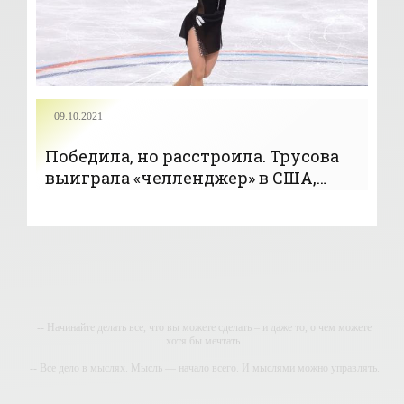
09.10.2021
Победила, но расстроила. Трусова
выиграла «челленджер» в США,
завалив три четверных в
произвольной - «Фигурное катание»
-- Начинайте делать все, что вы можете сделать – и даже то, о чем можете
хотя бы мечтать.
-- Все дело в мыслях. Мысль — начало всего. И мыслями можно управлять.
И поэтому главное дело совершенствования: работать над мыслями.