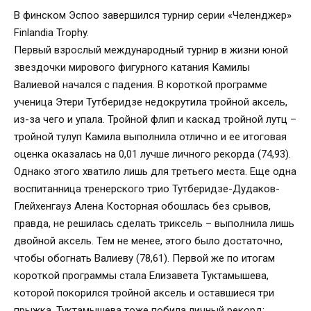
В финском Эспоо завершился турнир серии «Челенджер»
Finlandia Trоphy.
Первый взрослый международный турнир в жизни юной
звездочки мирового фигурного катания Камилы
Валиевой начался с падения. В короткой программе
ученица Этери Тутберидзе недокрутила тройной аксель,
из-за чего и упала. Тройной флип и каскад тройной лутц
–
тройной тулуп Камила выполнила отлично и ее итоговая
оценка оказалась на 0,01 лучше личного рекорда (74,93).
Однако этого хватило лишь для третьего места. Еще одна
воспитанница тренерского трио Тутберидзе-Дудаков-
Глейхенгауз Алена Косторная обошлась без срывов,
правда, не решилась сделать триксель
–
выполнила лишь
двойной аксель. Тем не менее, этого было достаточно,
чтобы обогнать Валиеву (78,61). Первой же по итогам
короткой программы стала Елизавета Туктамышева,
которой покорился тройной аксель и оставшиеся три
прыжка. Туктамышева тоже побила личный рекорд: