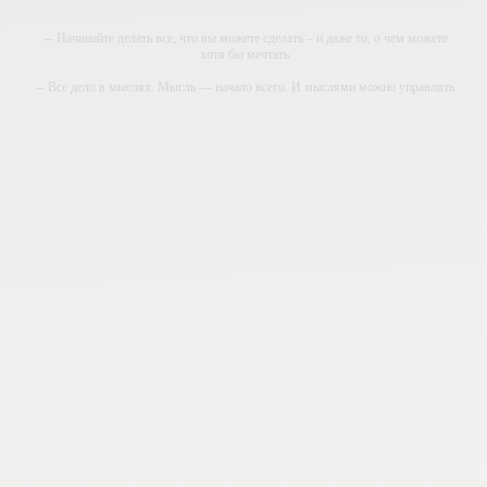
-- Начинайте делать все, что вы можете сделать – и даже то, о чем можете
хотя бы мечтать.
-- Все дело в мыслях. Мысль — начало всего. И мыслями можно управлять.
И поэтому главное дело совершенствования: работать над мыслями.
-- Идите уверенно по направлению к мечте. Живите той жизнью, которую вы
сами себе придумали.
-- Самое большое богатство — это ум. Самая большая нищета — глупость.
Из всех страхов самый пугающий — самолюбование.
-- Лучшее, что можно сделать с хорошим советом, это пропустить его мимо
ушей. Он никогда не бывает полезен никому, кроме того, кто его дал.
-- Люблю давать советы и очень не люблю, когда их дают мне.
Подробнее
Лоренцо Сонего
Всё про стадион BC Place -
подробнее
.
Лоренцо Сонего
betboom.ru
betboom.ru