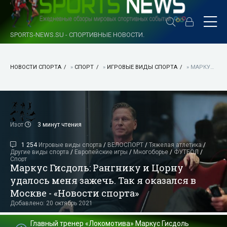
SPORTS-NEWS.SU - СПОРТИВНЫЕ НОВОСТИ.
НОВОСТИ СПОРТА
»
СПОРТ
»
ИГРОВЫЕ ВИДЫ СПОРТА
» МАРКУС ГИСДОЛЬ: РАНГНИКУ И ЦОРНУ УДАЛОСЬ МЕНЯ ЗАЖЕЧЬ. ТАК Я ОКАЗАЛСЯ В МОСКВЕ - «НОВОСТИ СПОРТА»
Изот
3 минут чтения
1 254
Игровые виды спорта
/
ВЕЛОСПОРТ
/
Тяжелая атлетика
/
Другие виды спорта
/
Европейские игры
/
Многоборье
/
ФУТБОЛ
/
Спорт
Маркус Гисдоль: Рангнику и Цорну
удалось меня зажечь. Так я оказался в
Москве - «Новости спорта»
Добавлено: 20 октябрь 2021
Главный тренер «Локомотива» Маркус Гисдоль