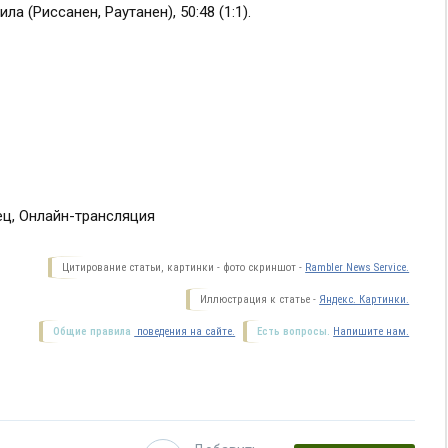
ила (Риссанен, Раутанен), 50:48 (1:1).
ец, Онлайн-трансляция
Цитирование статьи, картинки - фото скриншот -
Rambler News Service.
Иллюстрация к статье -
Яндекс. Картинки.
Общие правила
поведения на сайте.
Есть вопросы.
Напишите нам.