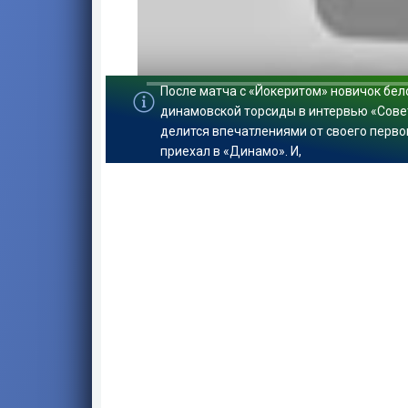
После матча с «Йокеритом» новичок бел
0:00
/ 0:00
динамовской торсиды в интервью «Советс
делится впечатлениями от своего первог
приехал в «Динамо». И,