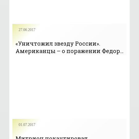
27.06.2017
«Уничтожил звезду России».
Американцы – о поражении Федора
Емельяненко - «Бокс»
01.07.2017
Митрион нокаутировал