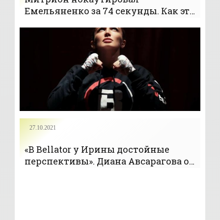
Емельяненко за 74 секунды. Как это
было (видео) - «Бокс»
27.10.2021
«В Bellator у Ирины достойные
перспективы». Диана Авсарагова о
победе Алексеевой и Емельяненко -
«Бокс»