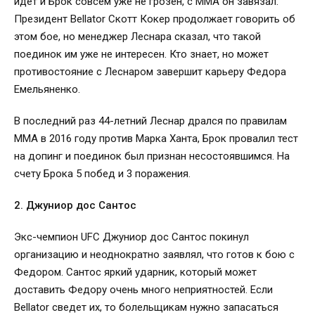
идет и Брок совсем уже не грозен, с ММА он завязал.
Президент Bellator Скотт Кокер продолжает говорить об
этом бое, но менеджер Леснара сказал, что такой
поединок им уже не интересен. Кто знает, но может
противостояние с Леснаром завершит карьеру Федора
Емельяненко.
В последний раз 44-летний Леснар дрался по правилам
ММА в 2016 году против Марка Ханта, Брок провалил тест
на допинг и поединок был признан несостоявшимся. На
счету Брока 5 побед и 3 поражения.
2. Джуниор дос Сантос
Экс-чемпион UFC Джуниор дос Сантос покинул
организацию и неоднократно заявлял, что готов к бою с
Федором. Сантос яркий ударник, который может
доставить Федору очень много неприятностей. Если
Bellator сведет их, то болельщикам нужно запасаться