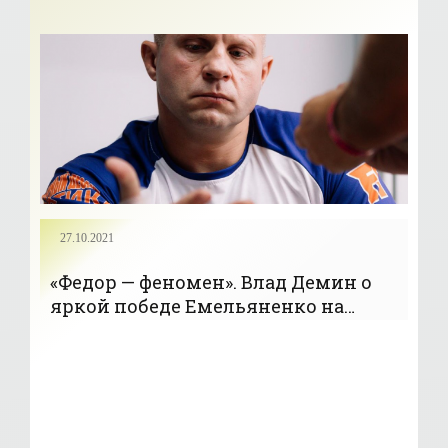
27.10.2021
«Федор — феномен». Влад Демин о
яркой победе Емельяненко на
турнире Bellator - «Бокс»