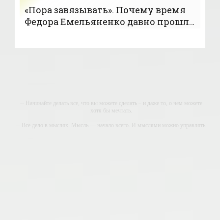
«Пора завязывать». Почему время
Федора Емельяненко давно прошло
- «Бокс»
-- Начинайте делать все, что вы можете сделать – и даже то, о чем можете
хотя бы мечтать.
-- Все дело в мыслях. Мысль — начало всего. И мыслями можно управлять.
И поэтому главное дело совершенствования: работать над мыслями.
-- Идите уверенно по направлению к мечте. Живите той жизнью, которую вы
сами себе придумали.
-- Самое большое богатство — это ум. Самая большая нищета — глупость.
Из всех страхов самый пугающий — самолюбование.
-- Лучшее, что можно сделать с хорошим советом, это пропустить его мимо
ушей. Он никогда не бывает полезен никому, кроме того, кто его дал.
-- Люблю давать советы и очень не люблю, когда их дают мне.