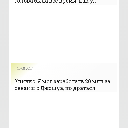
голова была все время, как у
страуса – где-то в районе пояса -
«Бокс»
15.08.2017
Кличко: Я мог заработать 20 млн за
реванш с Джошуа, но драться
только ради денег - самообман -
«Бокс»