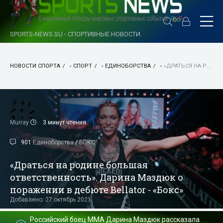
SPORTS-NEWS.SU - СПОРТИВНЫЕ НОВОСТИ.
НОВОСТИ СПОРТА
»
СПОРТ
»
ЕДИНОБОРСТВА
» «ДРАТЬСЯ НА РОДИНЕ БОЛЬШАЯ ОТВЕТСТВЕННОСТЬ». ДАРИНА МАЗДЮК О ПОРАЖЕНИИ В ДЕБЮТЕ BELLATOR - «БОКС»
Murray
3 минут чтения
901
Единоборства
/
БОКС
«Драться на родине большая
ответственность». Дарина Маздюк о
поражении в дебюте Bellator - «Бокс»
Добавлено: 27 октябрь 2021
Российский боец ММА Дарина Маздюк рассказала