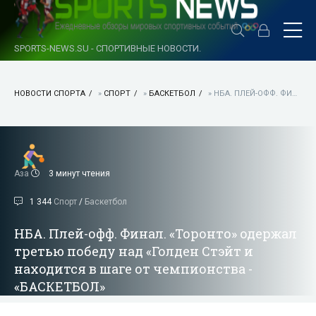
SPORTS-NEWS.SU - СПОРТИВНЫЕ НОВОСТИ.
НОВОСТИ СПОРТА
»
СПОРТ
»
БАСКЕТБОЛ
» НБА. ПЛЕЙ-ОФФ. ФИНАЛ. «ТОРОНТО» ОДЕРЖАЛ ТРЕТЬЮ ПОБЕДУ НАД «ГОЛДЕН СТЭЙТ И НАХОДИТСЯ В ШАГЕ ОТ ЧЕМПИОНСТВА - «БАСКЕТБОЛ»
Аза
3 минут чтения
1 344
Спорт
/
Баскетбол
НБА. Плей-офф. Финал. «Торонто» одержал
третью победу над «Голден Стэйт и
находится в шаге от чемпионства -
«БАСКЕТБОЛ»
Добавлено: 10 июнь 2019