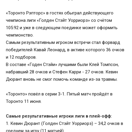
«Торонто Рэпторс» в гостях обыграл действующего
чемпиона лиги «Голден Стэйт Уорриорз» со счётом
105:92 и уже в следующем поединке может оформить
чемпионство.
Самым результативным игроком встречи стал форвард
победителей Кавай Леонард, в активе которого 36 очков
и 12 подборов.
В составе «Годен Стэйи» лучшими были Клей Томпсон,
набравший 28 очков и Стефен Карри - 27 очков. Кевин
Дюрант вновь не смог помочь команде из-за травмы.
«Торонто» повёл в серии 3-1. Пятый матч пройдёт в
Торонто 11 июня.
Самые результативные игроки лиги в плей-офф:
1. Кевин Дюрант (Голден Стэйт Уорриорз) – 34,2 очков в
среднем за игру (11 матчей)