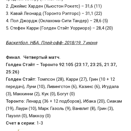
2. Джеймс Харден (Хьюстон Рокетс) – 31,6 (11)
3. Кавай Леонард (Торонто Рэпторс) – 31,1 (22)
4. Пол Джордж (Оклахома-Сити Тандер) – 28,6 (5)
5. Стефен Карри (Голден Стэйт Уорриорз) – 28,4 (20)
Баскетбол. НБА. Плей-офф- 2018/19. 7 июня
Финал. Четвертый матч.
Голден Стэйт – Торонто 92:105 (23:17, 23:25, 21:37,
25:26)
Голден Стэйт:
Томпсон (28), Карри (27), Грин (10 + 12
передач), Луни (10), Ливингстон (6), Казинс (6), Игудала
(3), Маккинни (2), Кук (0), Богут (0)
Торонто:
Ленард (36 + 12 подборов), Ибака (20), Сиакам
(19), Лаури (10), Марк Газоль (9), Ванвлит (8), Грин (3),
Пауэлл (0), Маккоу (0)
Счет в серии:
1-3