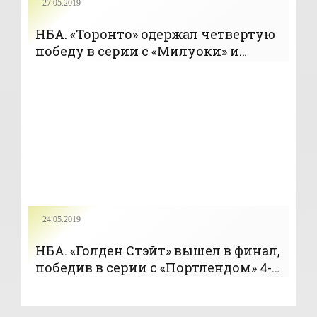
27.05.2019
НБА. «Торонто» одержал четвертую
победу в серии с «Милуоки» и
вышел в финал (+Видео) -
«БАСКЕТБОЛ»
24.05.2019
НБА. «Голден Стэйт» вышел в финал,
победив в серии с «Портлендом» 4-0
- «БАСКЕТБОЛ»