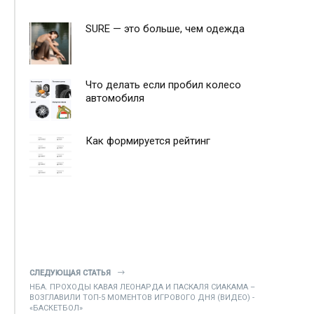
SURE — это больше, чем одежда
Что делать если пробил колесо
автомобиля
Как формируется рейтинг
СЛЕДУЮЩАЯ СТАТЬЯ
НБА. ПРОХОДЫ КАВАЯ ЛЕОНАРДА И ПАСКАЛЯ СИАКАМА –
ВОЗГЛАВИЛИ ТОП-5 МОМЕНТОВ ИГРОВОГО ДНЯ (ВИДЕО) -
«БАСКЕТБОЛ»