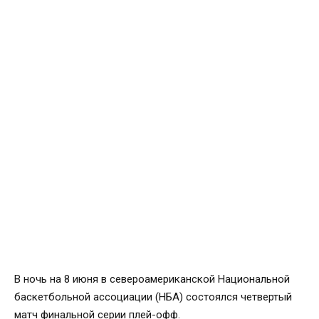
В ночь на 8 июня в североамериканской Национальной
баскетбольной ассоциации (НБА) состоялcя четвертый
матч финальной серии плей-офф.