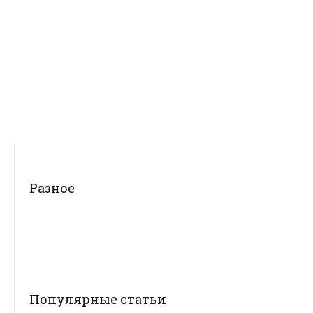
Разное
Популярные статьи