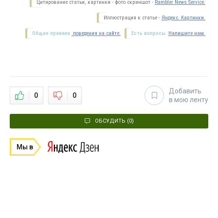
Цитирование статьи, картинки - фото скриншот -
Rambler News Service.
Иллюстрация к статье -
Яндекс. Картинки.
Общие правила
поведения на сайте.
Есть вопросы.
Напишите нам.
Добавить
0
0
в мою ленту
ОБСУДИТЬ (0)
Мы в