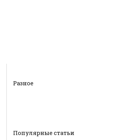
Разное
Популярные статьи