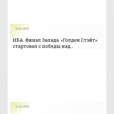
16.05.2019
НБА. Финал Запада. «Голден Стэйт»
стартовал с победы над
«Портлендом» - «БАСКЕТБОЛ»
11.05.2019