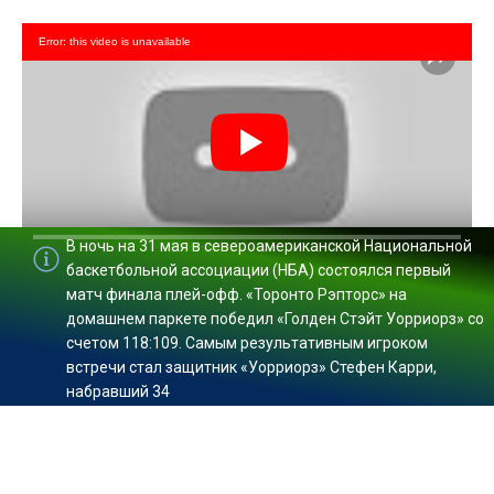
Error: this video is unavailable
В ночь на 31 мая в североамериканской Национальной
0:00
/ 0:00
баскетбольной ассоциации (НБА) состоялcя первый
матч финала плей-офф. «Торонто Рэпторс» на
домашнем паркете победил «Голден Стэйт Уорриорз» со
счетом 118:109. Самым результативным игроком
встречи стал защитник «Уорриорз» Стефен Карри,
набравший 34