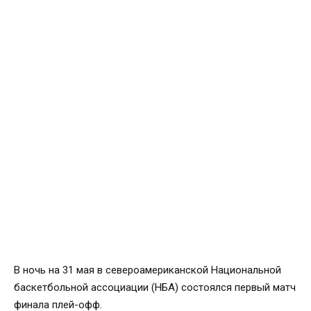
В ночь на 31 мая в североамериканской Национальной
баскетбольной ассоциации (НБА) состоялcя первый матч
финала плей-офф.