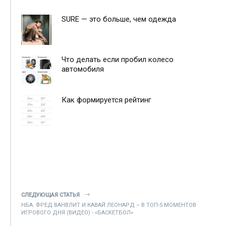
SURE — это больше, чем одежда
Что делать если пробил колесо
автомобиля
Как формируется рейтинг
СЛЕДУЮЩАЯ СТАТЬЯ
НБА. ФРЕД ВАНВЛИТ И КАВАЙ ЛЕОНАРД – В ТОП-5 МОМЕНТОВ
ИГРОВОГО ДНЯ (ВИДЕО) - «БАСКЕТБОЛ»