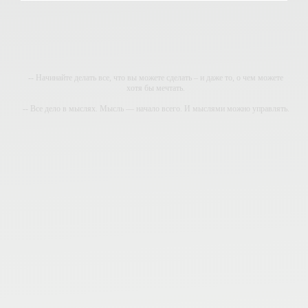
-- Начинайте делать все, что вы можете сделать – и даже то, о чем можете
хотя бы мечтать.
-- Все дело в мыслях. Мысль — начало всего. И мыслями можно управлять.
И поэтому главное дело совершенствования: работать над мыслями.
-- Идите уверенно по направлению к мечте. Живите той жизнью, которую вы
сами себе придумали.
-- Самое большое богатство — это ум. Самая большая нищета — глупость.
Из всех страхов самый пугающий — самолюбование.
-- Лучшее, что можно сделать с хорошим советом, это пропустить его мимо
ушей. Он никогда не бывает полезен никому, кроме того, кто его дал.
-- Люблю давать советы и очень не люблю, когда их дают мне.