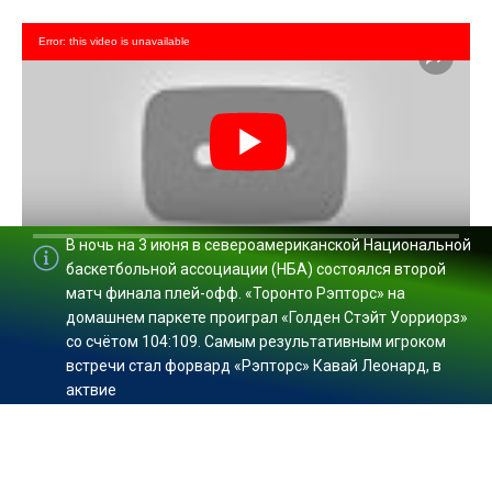
Error: this video is unavailable
В ночь на 3 июня в североамериканской Национальной
0:00
/ 0:00
баскетбольной ассоциации (НБА) состоялcя второй
матч финала плей-офф. «Торонто Рэпторс» на
домашнем паркете проиграл «Голден Стэйт Уорриорз»
со счётом 104:109. Самым результативным игроком
встречи стал форвард «Рэпторс» Кавай Леонард, в
актвие