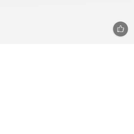
СЕГОДНЯ
РЕКЛАМА
ПРЕСС РЕЛИЗЫ
ТЕХПОДДЕРЖКА
О САЙТЕ
RSS
СПОРТ
БАСКЕТБОЛ
ЛЕГКАЯ АТЛЕТИКА
ВЕЛОСПОРТ
ТЕННИС
АВТО/МОТО