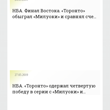
НБА. Финал Востока. «Торонто»
обыграл «Милуоки» и сравнял счет
в серии — 2-2 - «БАСКЕТБОЛ»
27.05.2019
НБА. «Торонто» одержал четвертую
победу в серии с «Милуоки» и
вышел в финал (+Видео) -
«БАСКЕТБОЛ»