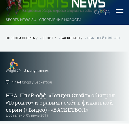
SPORTS-NEWS.SU - СПОРТИВНЫЕ НОВОСТИ.
НОВОСТИ СПОРТА
»
СПОРТ
»
БАСКЕТБОЛ
» НБА. ПЛЕЙ-ОФФ. «ГОЛДЕН СТЭЙТ» ОБЫГРАЛ «ТОРОНТО» И СРАВНЯЛ СЧЁТ В ФИНАЛЬНОЙ СЕРИИ (+ВИДЕО) - «БАСКЕТБОЛ»
Wright
3 минут чтения
1 164
Спорт
/
Баскетбол
НБА. Плей-офф. «Голден Стэйт» обыграл
«Торонто» и сравнял счёт в финальной
серии (+Видео) - «БАСКЕТБОЛ»
Добавлено: 05 июнь 2019