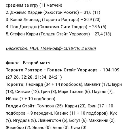
среднем за игру (11 матчей)
2. Джеймс Харден (Хьюстон Рокетс) – 31,6 (11)
3. Кавай Леонард (Торонто Рэпторс) – 30,9 (20)
4. Пол Джордж (Оклахома-Сити Тандер) – 28,6 (5)
5. Стефен Карри (Голден Стэйт Уорриорз) – 27,4 (18)
Баскетбол. НБА. Плей-офф- 2018/19. 2 июня
Финал. Второй матч.
Торонто Рэпторс – Голден Стэйт Уорриорз - 104:109
(27:26, 32:28, 21:34, 24:21)
Торонто:
Леонард (34 + 14 подборов), Ванвлит (17),Лаури
(13), Сиакам (12), Грин (8), Марк Газоль (6), Пауэлл (7),
Ибака (7 + 10 подборов)
Голден Стэйт:
Томпсон (25), Карри (23), Грин (17 + 10
подборов + 9 передач), Казинс (11 + 10 подборов), Кук
(9), Игудала (8), Ливингстон (6), Богут (6), Маккинни (2),
Жеребко (2), Эванс (0), Белл (0), Луни (0)