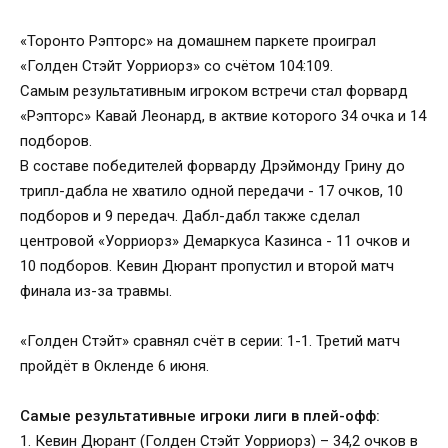
«Торонто Рэпторс» на домашнем паркете проиграл
«Голден Стэйт Уорриорз» со счётом 104:109.
Самым результативным игроком встречи стал форвард
«Рэпторс» Кавай Леонард, в актвие которого 34 очка и 14
подборов.
В составе победителей форварду Дрэймонду Грину до
трипл-дабла не хватило одной передачи - 17 очков, 10
подборов и 9 передач. Дабл-дабл также сделал
центровой «Уорриорз» Демаркуса Казинса - 11 очков и
10 подборов. Кевин Дюрант пропустил и второй матч
финала из-за травмы.
«Голден Стэйт» сравнял счёт в серии: 1-1. Третий матч
пройдёт в Окленде 6 июня.
Самые результативные игроки лиги в плей-офф:
1. Кевин Дюрант (Голден Стэйт Уорриорз) – 34,2 очков в