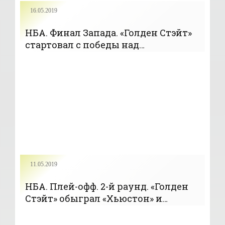
16.05.2019
НБА. Финал Запада. «Голден Стэйт»
стартовал с победы над
«Портлендом» - «БАСКЕТБОЛ»
11.05.2019
НБА. Плей-офф. 2-й раунд. «Голден
Стэйт» обыграл «Хьюстон» и
победил в серии 4-2 (+Видео) -
«БАСКЕТБОЛ»