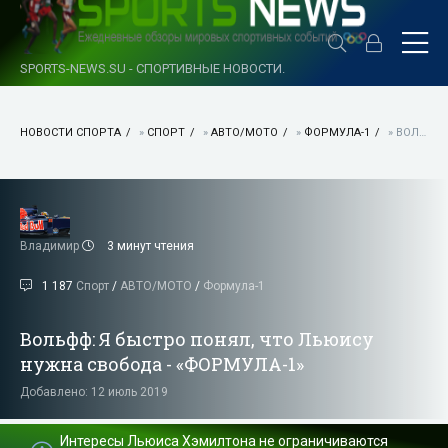
SPORTS-NEWS.SU - СПОРТИВНЫЕ НОВОСТИ.
НОВОСТИ СПОРТА
»
СПОРТ
»
АВТО/МОТО
»
ФОРМУЛА-1
» ВОЛЬФФ: Я БЫСТРО ПОНЯЛ, ЧТО ЛЬЮИСУ НУЖНА СВОБОДА - «ФОРМУЛА-1»
Владимир
3 минут чтения
1 187
Спорт
/
АВТО/МОТО
/
Формула-1
Вольфф: Я быстро понял, что Льюису
нужна свобода - «ФОРМУЛА-1»
Добавлено: 12 июль 2019
Интересы Льюиса Хэмилтона не ограничиваются