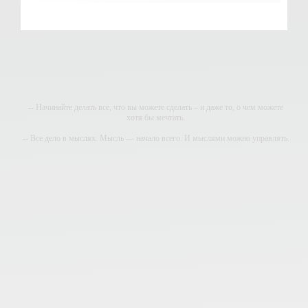
-- Начинайте делать все, что вы можете сделать – и даже то, о чем можете
хотя бы мечтать.
-- Все дело в мыслях. Мысль — начало всего. И мыслями можно управлять.
И поэтому главное дело совершенствования: работать над мыслями.
-- Идите уверенно по направлению к мечте. Живите той жизнью, которую вы
сами себе придумали.
-- Самое большое богатство — это ум. Самая большая нищета — глупость.
Из всех страхов самый пугающий — самолюбование.
-- Лучшее, что можно сделать с хорошим советом, это пропустить его мимо
ушей. Он никогда не бывает полезен никому, кроме того, кто его дал.
-- Люблю давать советы и очень не люблю, когда их дают мне.