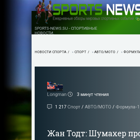
SPORTS-NEWS.SU - СПОРТИВНЫЕ
НОВОСТИ.
НОВОСТИ СПОРТА
»
СПОРТ
»
АВТО/МОТО
»
ФОРМУЛА
Longman
3 минут чтения
1 217
Спорт
/
АВТО/МОТО
/
Формула-1
Жан Тодт: Шумахер про