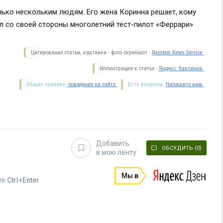
ько нескольким людям. Его жена Коринна решает, кому
ал со своей стороны многолетний тест-пилот «Феррари»
Цитирование статьи, картинки - фото скриншот -
Rambler News Service.
Иллюстрация к статье -
Яндекс. Картинки.
Общие правила
поведения на сайте.
Есть вопросы.
Напишите нам.
Добавить
ОБСУДИТЬ (0)
в мою ленту
Мы в
те
Ctrl+Enter