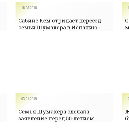
18.08.2018
Сабине Кем отрицает переезд
С
семьи Шумахера в Испанию -
м
«ФОРМУЛА-1»
«
03.01.2019
Семья Шумахера сделала
Ж
заявление перед 50-летием
б
гонщика - «Спорт»
«