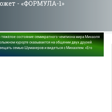
может - «ФОРМУЛА-1»
о тяжёлое состояние семикратного чемпиона мира Михаэля
олыжном курорте сказывается на общении двух друзей.
авещать семью Шумахеров и видеться с Михаэлем. «Его