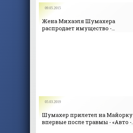
09.05.2015
Жена Михаэля Шумахера
распродает имущество -
«Новости»
05.03.2019
Шумахер прилетел на Майорку
впервые после травмы - «Авто -
Мото»