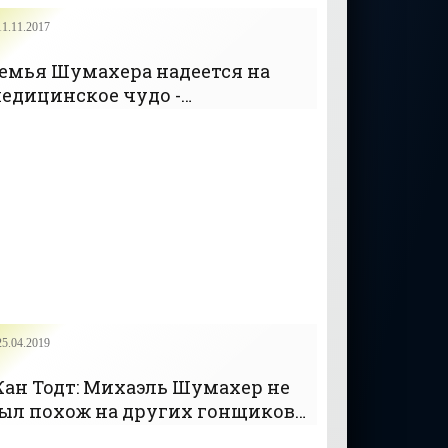
11.11.2017
емья Шумахера надеется на
едицинское чудо -
ФОРМУЛА-1»
25.04.2019
ан Тодт: Михаэль Шумахер не
ыл похож на других гонщиков -
ФОРМУЛА-1»