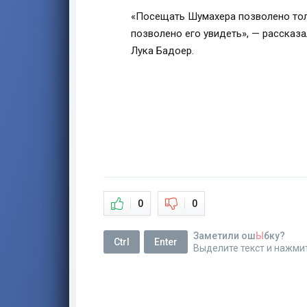
«Посещать Шумахера позволено тол
позволено его увидеть», — рассказ
Лука Бадоер.
0
0
Заметили ош
Ы
бку?
Ctrl
Enter
Выделите текст и нажми