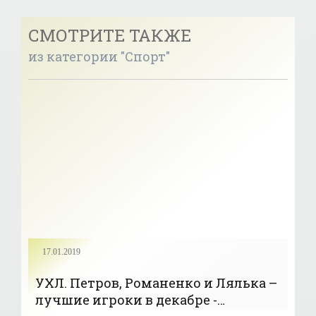
СМОТРИТЕ ТАКЖЕ
из категории "Спорт"
17.01.2019
УХЛ. Петров, Романенко и Лялька –
лучшие игроки в декабре -