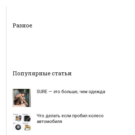
Разное
Популярные статьи
SURE — это больше, чем одежда
Что делать если пробил колесо
автомобиля