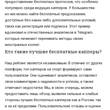
предоставление бесплатных прогнозов, что особенно
популярно среди ведущих капперов. У большинства
из них можно найти бесплатные предсказания,
доступные без каких-либо дополнительных условий,
таких как регистрация или подписка. Этот пример
вдохновил и отечественных аналитиков в Telegram,
которые начинают перенимать методы своих
иностранных коллег.
Кто такие лучшие бесплатные капперы?
Наш рейтинг является независимым. В отличие от других
платформ, топ капперов на спорт формируют сами
пользователи. Они оценивают аналитиков, оставляют
свои комментарии о надежности и успехах, а также
отмечают недостатки. Мы, в свою очередь, можем
предоставить лишь обзор, выявляя сильные и слабые
стороны лучших бесплатных капперов как в России, так
и за её пределами. Пользовательские отзывы и оценки