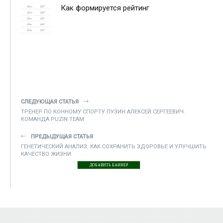
Как формируется рейтинг
СЛЕДУЮЩАЯ СТАТЬЯ
ТРЕНЕР ПО КОННОМУ СПОРТУ ПУЗИН АЛЕКСЕЙ СЕРГЕЕВИЧ.
КОМАНДА PUZIN TEAM
ПРЕДЫДУЩАЯ СТАТЬЯ
ГЕНЕТИЧЕСКИЙ АНАЛИЗ: КАК СОХРАНИТЬ ЗДОРОВЬЕ И УЛУЧШИТЬ
КАЧЕСТВО ЖИЗНИ
ДОБАВИТЬ БАННЕР