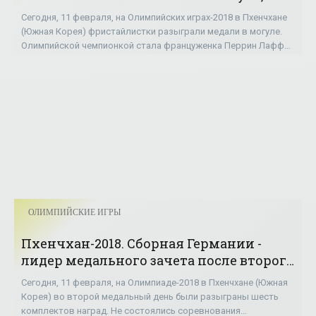
Татьяна Петрова в финал не пробилась -
Сегодня, 11 февраля, на Олимпийских играх-2018 в Пхенчхане
«ОЛИМПИЙСКИЕ ИГРЫ»
(Южная Корея) фристайлистки разыграли медали в могуле.
Олимпийской чемпионкой стала француженка Перрин Лаффон
(78,65 балла), опередив на
ОЛИМПИЙСКИЕ ИГРЫ
Пхенчхан-2018. Сборная Германии -
лидер медального зачета после второго
дня - «ОЛИМПИЙСКИЕ ИГРЫ»
Сегодня, 11 февраля, на Олимпиаде-2018 в Пхенчхане (Южная
Корея) во второй медальный день были разыграны шесть
комплектов наград. Не состоялись соревнования