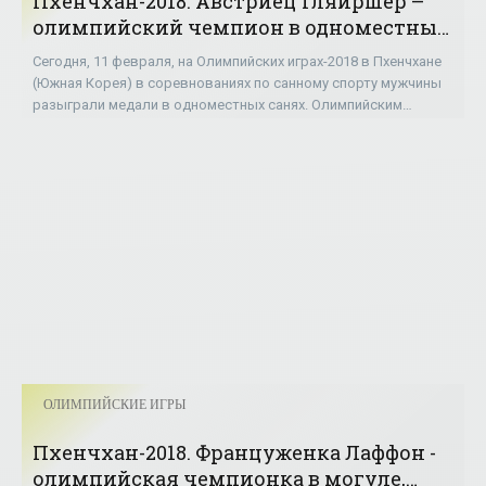
Пхенчхан-2018. Австриец Гляйршер –
олимпийский чемпион в одноместных
санях, Дукач и Мандзий в финал не
Сегодня, 11 февраля, на Олимпийских играх-2018 в Пхенчхане
пробились - «ОЛИМПИЙСКИЕ ИГРЫ»
(Южная Корея) в соревнованиях по санному спорту мужчины
разыграли медали в одноместных санях. Олимпийским
чемпионом стал австриец Давид
ОЛИМПИЙСКИЕ ИГРЫ
Пхенчхан-2018. Француженка Лаффон -
олимпийская чемпионка в могуле,