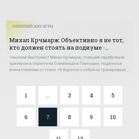
ОЛИМПИЙСКИЕ ИГРЫ
Михал Крчмарж: Объективно я не тот,
кто должен стоять на подиуме -
«ОЛИМПИЙСКИЕ ИГРЫ»
Чешский биатлонист Михал Крчмарж, ставший серебряным
призером в спринте на Олимпиаде в Пхенчхане, поделился
впечатлениями от гонки. «Я боролся с собой на тренировках.
Проблемы были в голове, на меня
1
...
3
4
5
6
7
8
9
10
11
12