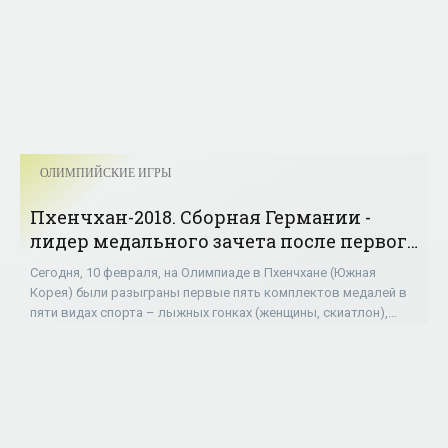
ОЛИМПИЙСКИЕ ИГРЫ
Пхенчхан-2018. Сборная Германии -
лидер медального зачета после первого
дня - «ОЛИМПИЙСКИЕ ИГРЫ»
Сегодня, 10 февраля, на Олимпиаде в Пхенчхане (Южная
Корея) были разыграны первые пять комплектов медалей в
пяти видах спорта – лыжных гонках (женщины, скиатлон),
конькобежном спорте (женщины, 3000