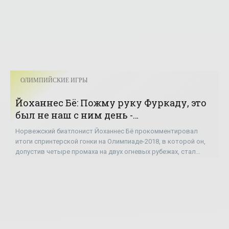
ОЛИМПИЙСКИЕ ИГРЫ
Йоханнес Бё: Пожму руку Фуркаду, это
был не наш с ним день -
«ОЛИМПИЙСКИЕ ИГРЫ»
Норвежский биатлонист Йоханнес Бё прокомментировал
итоги спринтерской гонки на Олимпиаде-2018, в которой он,
допустив четыре промаха на двух огневых рубежах, стал
только 31-м. «Не лучшая гонка в