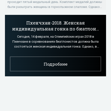
ИГРЫ»
проходит пятый медальный день. Комплект медалей должны
были разыграть женщины в горнолыжном слаломе. Однако
из-за непогоды соревнования были
Пхенчхан-2018. Женская
индивидуальная гонка по биатлону
перенесена из-за непогоды -
Сегодня, 14 февраля, на Олимпийских играх-2018 в
«ОЛИМПИЙСКИЕ ИГРЫ»
Пхенчхане в соревнованиях биатлонистов должна была
состояться женская индивидуальная гонка. Однако, в
связи с плохими погодными условиями
Подробнее