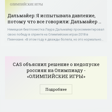
ОЛИМПИЙСКИЕ ИГРЫ
Дальмайер: Я испытывала давление,
потому что все говорили: Дальмайер —
фаворит - «ОЛИМПИЙСКИЕ ИГРЫ»
Немецкая биатлонистка Лаура Дальмайер прокомментировал
свою победу в спринте на Олимпийских играх-2018 в
Пхенчхане. «В этом году я дважды болела, но это нормально
для атлетов — и мы понимаем, что
CAS объяснил решение о недопуске
россиян на Олимпиаду -
«ОЛИМПИЙСКИЕ ИГРЫ»
Подробнее