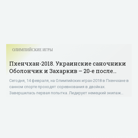
ОЛИМПИЙСКИЕ ИГРЫ
Пхенчхан-2018. Украинские саночники
Оболончик и Захаркив – 20-е после
первой попытки - «ОЛИМПИЙСКИЕ
Сегодня, 14 февраля, на Олимпийских играх-2018 в Пхенчхане в
ИГРЫ»
санном спорте проходят соревнования в двойках.
Завершилась первая попытка. Лидирует немецкий экипаж
Тобиас Вендль / Тобиас Арльт,