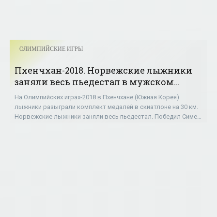
ОЛИМПИЙСКИЕ ИГРЫ
Пхенчхан-2018. Норвежские лыжники
заняли весь пьедестал в мужском
скиатлоне - «ОЛИМПИЙСКИЕ ИГРЫ»
На Олимпийских играх-2018 в Пхенчхане (Южная Корея)
лыжники разыграли комплект медалей в скиатлоне на 30 км.
Норвежские лыжники заняли весь пьедестал. Победил Симен
Крюгер, опередив серебряного