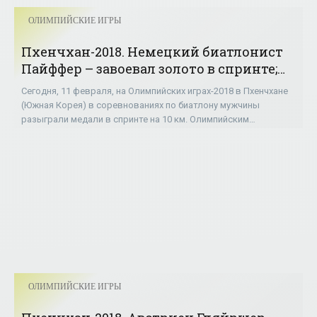
ОЛИМПИЙСКИЕ ИГРЫ
Пхенчхан-2018. Немецкий биатлонист
Пайффер – завоевал золото в спринте;
Пидручный – 21-й - «ОЛИМПИЙСКИЕ
Сегодня, 11 февраля, на Олимпийских играх-2018 в Пхенчхане
ИГРЫ»
(Южная Корея) в соревнованиях по биатлону мужчины
разыграли медали в спринте на 10 км. Олимпийским
чемпионом стал немец Арнд Пайффер,
ОЛИМПИЙСКИЕ ИГРЫ