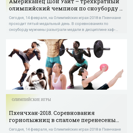
Американец Шон Уайт – трехкратный
олимпийский чемпион по сноуборду -
«ОЛИМПИЙСКИЕ ИГРЫ»
Сегодня, 14 февраля, на Олимпийских играх-2018 в Пхенчхане
проходит пятый медальный день. В соревнованиях по
сноуборду мужчины разыграли медали в дисциплине хаф-
пайп. Золото завоевал 31-летний
ОЛИМПИЙСКИЕ ИГРЫ
Пхенчхан-2018. Соревнования
горнолыжниц в слаломе перенесены
из-за непогоды - «ОЛИМПИЙСКИЕ
Сегодня, 14 февраля, на Олимпийских играх-2018 в Пхенчхане