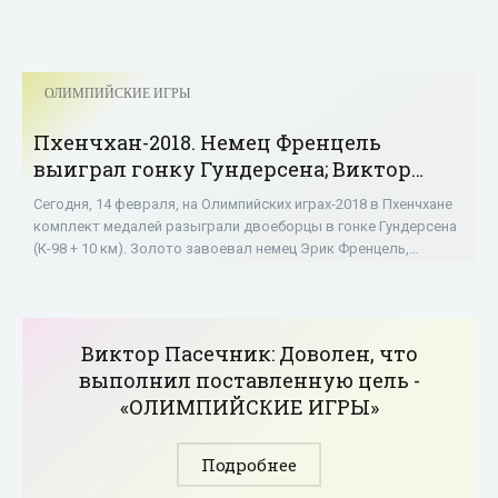
ОЛИМПИЙСКИЕ ИГРЫ
Пхенчхан-2018. Немец Френцель
выиграл гонку Гундерсена; Виктор
Пасичник –30-й - «ОЛИМПИЙСКИЕ
Сегодня, 14 февраля, на Олимпийских играх-2018 в Пхенчхане
ИГРЫ»
комплект медалей разыграли двоеборцы в гонке Гундерсена
(К-98 + 10 км). Золото завоевал немец Эрик Френцель,
поднявшись по ходу лыжной
Виктор Пасечник: Доволен, что
выполнил поставленную цель -
«ОЛИМПИЙСКИЕ ИГРЫ»
Подробнее