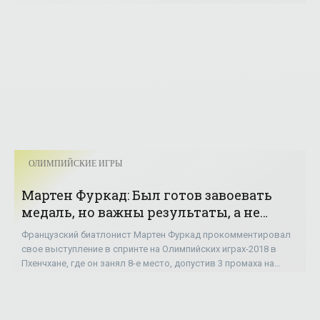
горнолыжников в скоростном спуске из-за
ОЛИМПИЙСКИЕ ИГРЫ
Мартен Фуркад: Был готов завоевать
медаль, но важны результаты, а не
потенциал - «ОЛИМПИЙСКИЕ ИГРЫ»
Французский биатлонист Мартен Фуркад прокомментировал
свое выступление в спринте на Олимпийских играх-2018 в
Пхенчхане, где он занял 8-е место, допустив 3 промаха на
«лежке». «Я не знаю, что