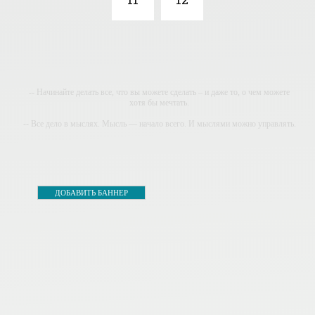
-- Начинайте делать все, что вы можете сделать – и даже то, о чем можете
хотя бы мечтать.
-- Все дело в мыслях. Мысль — начало всего. И мыслями можно управлять.
И поэтому главное дело совершенствования: работать над мыслями.
-- Идите уверенно по направлению к мечте. Живите той жизнью, которую вы
сами себе придумали.
-- Самое большое богатство — это ум. Самая большая нищета — глупость.
ДОБАВИТЬ БАННЕР
Из всех страхов самый пугающий — самолюбование.
-- Лучшее, что можно сделать с хорошим советом, это пропустить его мимо
ушей. Он никогда не бывает полезен никому, кроме того, кто его дал.
-- Люблю давать советы и очень не люблю, когда их дают мне.