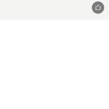
СЕГОДНЯ
РЕКЛАМА
ПРЕСС РЕЛИЗЫ
ТЕХПОДДЕРЖКА
О САЙТЕ
RSS
СПОРТ
БАСКЕТБОЛ
ЛЕГКАЯ АТЛЕТИКА
ВЕЛОСПОРТ
ТЕННИС
АВТО/МОТО
ФОРМУЛА-1
РАЛЛИ
МОТОГОНКИ