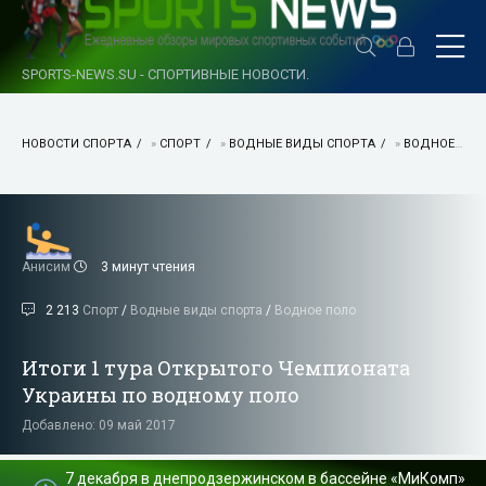
SPORTS-NEWS.SU - СПОРТИВНЫЕ НОВОСТИ.
НОВОСТИ СПОРТА
»
СПОРТ
»
ВОДНЫЕ ВИДЫ СПОРТА
»
ВОДНОЕ ПОЛО
Анисим
3 минут чтения
2 213
Спорт
/
Водные виды спорта
/
Водное поло
Итоги 1 тура Открытого Чемпионата
Украины по водному поло
Добавлено: 09 май 2017
7 декабря в днепродзержинском в бассейне «МиКомп»