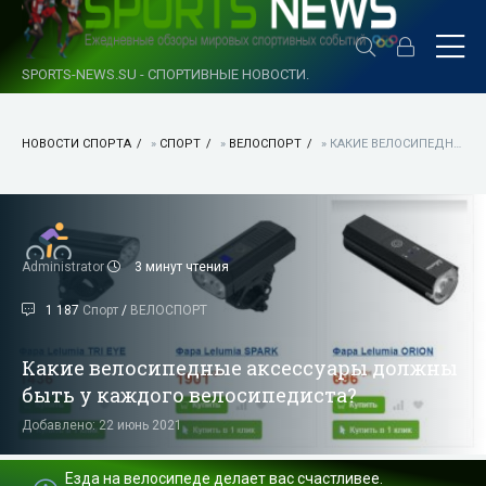
SPORTS-NEWS.SU - СПОРТИВНЫЕ НОВОСТИ.
НОВОСТИ СПОРТА
»
СПОРТ
»
ВЕЛОСПОРТ
» КАКИЕ ВЕЛОСИПЕДНЫЕ АКСЕССУАРЫ ДОЛЖНЫ БЫТЬ У КАЖДОГО ВЕЛОСИПЕДИСТА?
Administrator
3 минут чтения
1 187
Спорт
/
ВЕЛОСПОРТ
Какие велосипедные аксессуары должны
быть у каждого велосипедиста?
Добавлено: 22 июнь 2021
Езда на велосипеде делает вас счастливее.