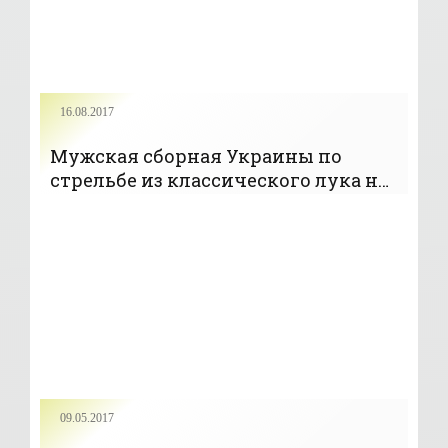
16.08.2017
Мужская сборная Украины по
стрельбе из классического лука не
прошла в &#188; финала на этапе КМ
в Берлине - «Стрельба»
09.05.2017