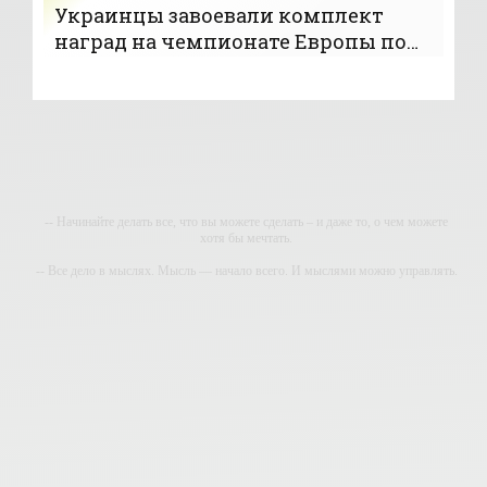
Украинцы завоевали комплект
наград на чемпионате Европы по
стрельбе из лука - «Стрельба»
-- Начинайте делать все, что вы можете сделать – и даже то, о чем можете
хотя бы мечтать.
-- Все дело в мыслях. Мысль — начало всего. И мыслями можно управлять.
И поэтому главное дело совершенствования: работать над мыслями.
-- Идите уверенно по направлению к мечте. Живите той жизнью, которую вы
сами себе придумали.
-- Самое большое богатство — это ум. Самая большая нищета — глупость.
Из всех страхов самый пугающий — самолюбование.
-- Лучшее, что можно сделать с хорошим советом, это пропустить его мимо
ушей. Он никогда не бывает полезен никому, кроме того, кто его дал.
-- Люблю давать советы и очень не люблю, когда их дают мне.