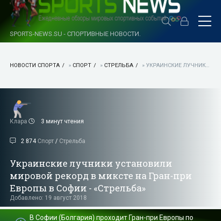
SPORTS-NEWS.SU - СПОРТИВНЫЕ НОВОСТИ.
НОВОСТИ СПОРТА
»
СПОРТ
»
СТРЕЛЬБА
» УКРАИНСКИЕ ЛУЧНИКИ УСТАНОВИЛИ МИРОВОЙ РЕКОРД В МИКСТЕ НА ГРАН-ПРИ ЕВРОПЫ В СОФИИ - «СТРЕЛЬБА»
Клара
3 минут чтения
2 874
Спорт
/
Стрельба
Украинские лучники установили
мировой рекорд в миксте на Гран-при
Европы в Софии - «Стрельба»
Добавлено: 19 август 2018
В Софии (Болгария) проходит Гран-при Европы по