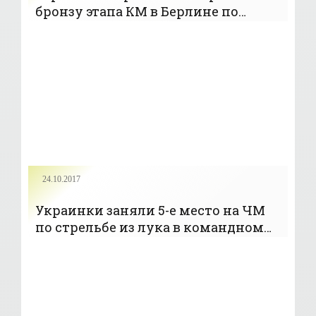
бронзу этапа КМ в Берлине по
стрельбе из классического лука -
«Стрельба»
24.10.2017
Украинки заняли 5-е место на ЧМ
по стрельбе из лука в командном
турнире - «Стрельба»