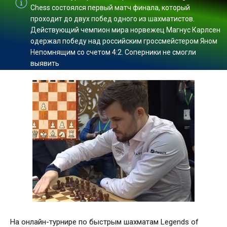
Chess состоялся первый матч финала, который
проходит до двух побед одного из шахматистов.
Действующий чемпион мира норвежец Магнус Карлсен
одержал победу над российским гроссмейстером Яном
Непомнящим со счетом 4:2. Соперники не смогли
выявить
На онлайн-турнире по быстрым шахматам Legends of