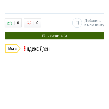
Добавить
0
0
в мою ленту
ОБСУДИТЬ (0)
Мы в