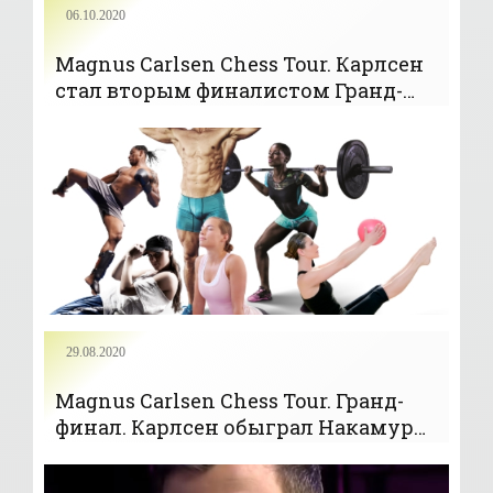
06.10.2020
Magnus Carlsen Chess Tour. Карлсен
стал вторым финалистом Гранд-
финала - «Шахматы»
29.08.2020
Magnus Carlsen Chess Tour. Гранд-
финал. Карлсен обыграл Накамуру,
счёт в финальной серии стал 2:2 -
«Шахматы»