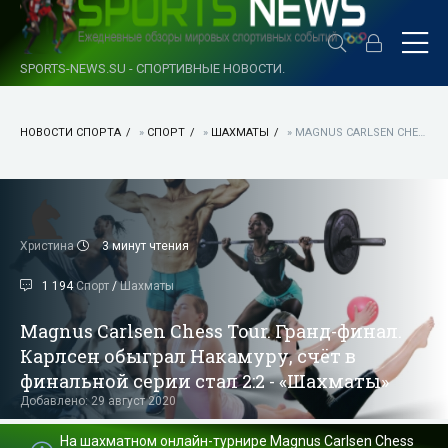
SPORTS-NEWS.SU - СПОРТИВНЫЕ НОВОСТИ.
НОВОСТИ СПОРТА
»
СПОРТ
»
ШАХМАТЫ
» MAGNUS CARLSEN CHESS TOUR. ГРАНД-ФИНАЛ. КАРЛСЕН ОБЫГРАЛ НАКАМУРУ, СЧЁТ В ФИНАЛЬНОЙ СЕРИИ СТАЛ 2:2 - «ШАХМАТЫ»
Христина
3 минут чтения
1 194
Спорт
/
Шахматы
Magnus Carlsen Chess Tour. Гранд-финал.
Карлсен обыграл Накамуру, счёт в
финальной серии стал 2:2 - «Шахматы»
Добавлено: 29 август 2020
На шахматном онлайн-турнире Magnus Carlsen Chess