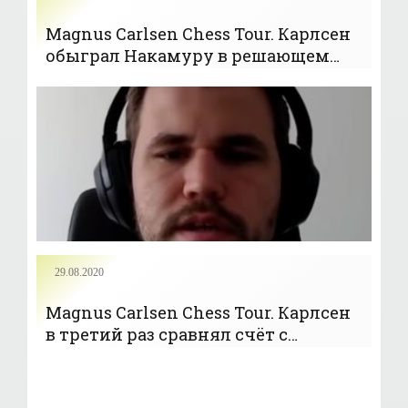
Magnus Carlsen Chess Tour. Карлсен
обыграл Накамуру в решающем
матче и стал победителем турнира
- «Шахматы»
29.08.2020
Magnus Carlsen Chess Tour. Карлсен
в третий раз сравнял счёт с
Накамурой в Гранд-финале -
«Шахматы»