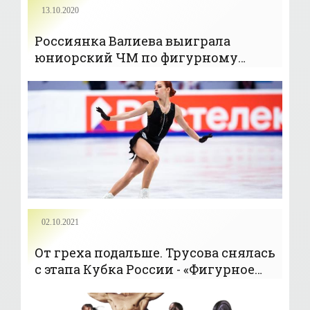
13.10.2020
Россиянка Валиева выиграла
юниорский ЧМ по фигурному
катанию; Шаботова – 20-я - «Коньки»
02.10.2021
От греха подальше. Трусова снялась
с этапа Кубка России - «Фигурное
катание»