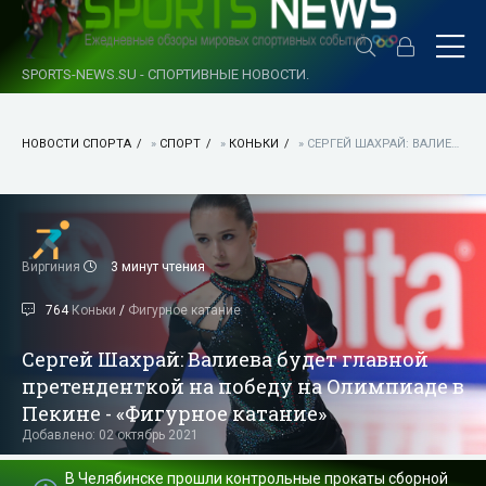
SPORTS-NEWS.SU - СПОРТИВНЫЕ НОВОСТИ.
НОВОСТИ СПОРТА
»
СПОРТ
»
КОНЬКИ
» СЕРГЕЙ ШАХРАЙ: ВАЛИЕВА БУДЕТ ГЛАВНОЙ ПРЕТЕНДЕНТКОЙ НА ПОБЕДУ НА ОЛИМПИАДЕ В ПЕКИНЕ - «ФИГУРНОЕ КАТАНИЕ»
Виргиния
3 минут чтения
764
Коньки
/
Фигурное катание
Сергей Шахрай: Валиева будет главной
претенденткой на победу на Олимпиаде в
Пекине - «Фигурное катание»
Добавлено: 02 октябрь 2021
В Челябинске прошли контрольные прокаты сборной