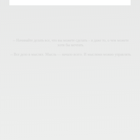
-- Начинайте делать все, что вы можете сделать – и даже то, о чем можете
хотя бы мечтать.
-- Все дело в мыслях. Мысль — начало всего. И мыслями можно управлять.
И поэтому главное дело совершенствования: работать над мыслями.
-- Идите уверенно по направлению к мечте. Живите той жизнью, которую вы
сами себе придумали.
-- Самое большое богатство — это ум. Самая большая нищета — глупость.
Из всех страхов самый пугающий — самолюбование.
-- Лучшее, что можно сделать с хорошим советом, это пропустить его мимо
ушей. Он никогда не бывает полезен никому, кроме того, кто его дал.
-- Люблю давать советы и очень не люблю, когда их дают мне.