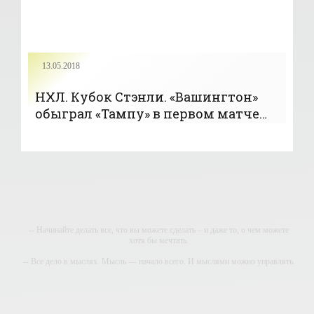
13.05.2018
НХЛ. Кубок Стэнли. «Вашингтон»
обыграл «Тампу» в первом матче
финальной серии Востока (+Видео) -
«Хоккей»
-- Начинайте делать все, что вы можете сделать – и даже то, о чем можете
хотя бы мечтать.
-- Все дело в мыслях. Мысль — начало всего. И мыслями можно управлять.
И поэтому главное дело совершенствования: работать над мыслями.
-- Идите уверенно по направлению к мечте. Живите той жизнью, которую вы
сами себе придумали.