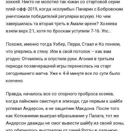
хоккей. Никто не молотил так южан со стартовой серии
плей-офф-2019, когда «колумбы» Панарин с Бобровским
уничтожили победителей регулярки всухую. Но чем
завершилась та вторая треть в Амали-арене? Хозяева
взяли верх 2:1, хотя по броскам уступили 7-16. Упс…
Похоже, именно тогда Уэбер, Перри, Стаал и Ко поняли,
что уперлись в стену. Или в свой потолок – как вам
угодно. Отчаялись и опустили руки. Агония в третьем
периоде позавчерашней игры перенеслась на старт
сегодняшнего матча. Уже к 4-й минуте все по сути было
кончено.
Правда, началось все со спорного проброса хозяев,
когда лайнсмен свистнул в эпизоде, где первым к шайбе
успевал Андерсон, а не защитник Макдона. После того
как Котканиеми выиграл вбрасывание у Палата, тот же
Андерсон дважды не смог вывести шайбу из своей зоны,
что обернулось выстрелом от синей Рутты в дальнюю