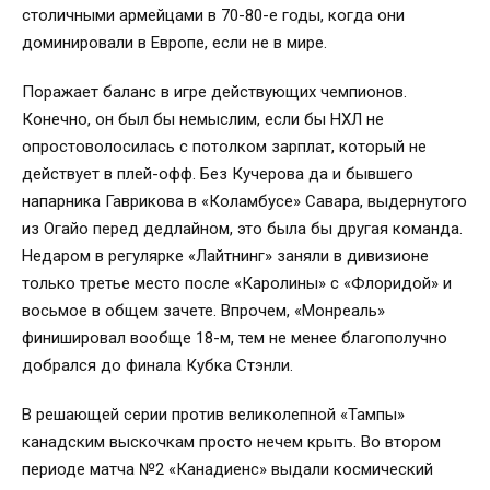
столичными армейцами в 70-80-е годы, когда они
доминировали в Европе, если не в мире.
Поражает баланс в игре действующих чемпионов.
Конечно, он был бы немыслим, если бы НХЛ не
опростоволосилась с потолком зарплат, который не
действует в плей-офф. Без Кучерова да и бывшего
напарника Гаврикова в «Коламбусе» Савара, выдернутого
из Огайо перед дедлайном, это была бы другая команда.
Недаром в регулярке «Лайтнинг» заняли в дивизионе
только третье место после «Каролины» с «Флоридой» и
восьмое в общем зачете. Впрочем, «Монреаль»
финишировал вообще 18-м, тем не менее благополучно
добрался до финала Кубка Стэнли.
В решающей серии против великолепной «Тампы»
канадским выскочкам просто нечем крыть. Во втором
периоде матча №2 «Канадиенс» выдали космический