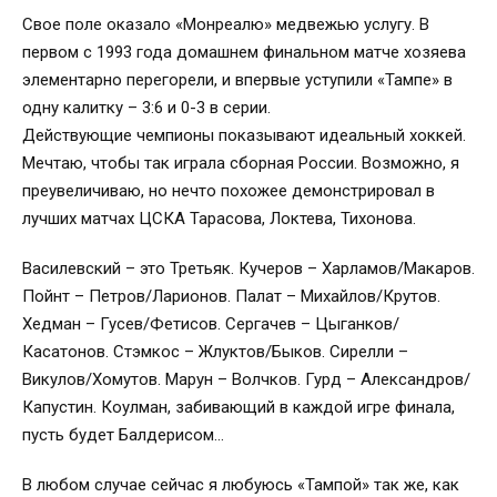
Свое поле оказало «Монреалю» медвежью услугу. В
первом с 1993 года домашнем финальном матче хозяева
элементарно перегорели, и впервые уступили «Тампе» в
одну калитку – 3:6 и 0-3 в серии.
Действующие чемпионы показывают идеальный хоккей.
Мечтаю, чтобы так играла сборная России. Возможно, я
преувеличиваю, но нечто похожее демонстрировал в
лучших матчах ЦСКА Тарасова, Локтева, Тихонова.
Василевский – это Третьяк. Кучеров – Харламов/Макаров.
Пойнт – Петров/Ларионов. Палат – Михайлов/Крутов.
Хедман – Гусев/Фетисов. Сергачев – Цыганков/
Касатонов. Стэмкос – Жлуктов/Быков. Сирелли –
Викулов/Хомутов. Марун – Волчков. Гурд – Александров/
Капустин. Коулман, забивающий в каждой игре финала,
пусть будет Балдерисом…
В любом случае сейчас я любуюсь «Тампой» так же, как