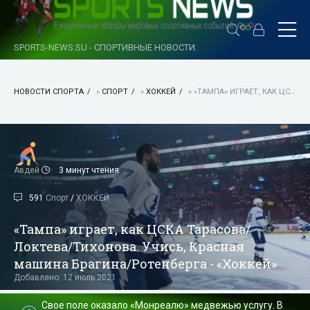
SPORTS-NEWS.SU - СПОРТИВНЫЕ НОВОСТИ.
НОВОСТИ СПОРТА
»
СПОРТ
»
ХОККЕЙ
» «ТАМПА» ИГРАЕТ, КАК ЦСКА ТАРАСОВА/ЛОКТЕВА/ТИХОНОВА. УЧИСЬ, КРАСНАЯ МАШИНА БРАГИНА/РОТЕНБЕРГА - «ХОККЕЙ»
Авдей
3 минут чтения
591
Спорт
/
ХОККЕЙ
«Тампа» играет, как ЦСКА Тарасова/
Локтева/Тихонова. Учись, Красная
машина Брагина/Ротенберга - «Хоккей»
Добавлено: 12 июль 2021
Свое поле оказало «Монреалю» медвежью услугу. В