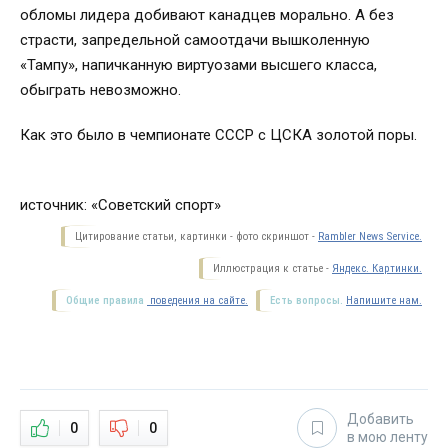
обломы лидера добивают канадцев морально. А без
страсти, запредельной самоотдачи вышколенную
«Тампу», напичканную виртуозами высшего класса,
обыграть невозможно.
Как это было в чемпионате СССР с ЦСКА золотой поры.
источник: «Советский спорт»
Цитирование статьи, картинки - фото скриншот -
Rambler News Service.
Иллюстрация к статье -
Яндекс. Картинки.
Общие правила
поведения на сайте.
Есть вопросы.
Напишите нам.
Добавить
0
0
в мою ленту