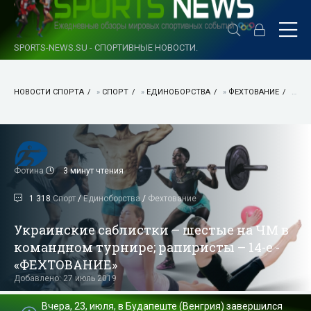
SPORTS-NEWS.SU - СПОРТИВНЫЕ НОВОСТИ.
НОВОСТИ СПОРТА
»
СПОРТ
»
ЕДИНОБОРСТВА
»
ФЕХТОВАНИЕ
» УКРАИНСКИЕ САБЛИСТКИ – ШЕСТЫЕ НА ЧМ В КОМАНДНОМ ТУРНИРЕ; РАПИРИСТЫ – 14-Е - «ФЕХТОВАНИЕ»
Фотина
3 минут чтения
1 318
Спорт
/
Единоборства
/
Фехтование
Украинские саблистки – шестые на ЧМ в
командном турнире; рапиристы – 14-е -
«ФЕХТОВАНИЕ»
Добавлено: 27 июль 2019
Вчера, 23, июля, в Будапеште (Венгрия) завершился