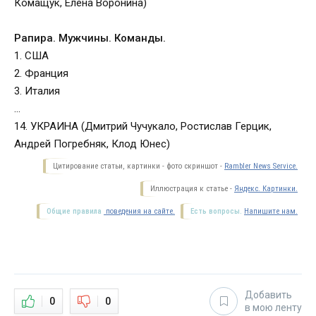
Комащук, Елена Воронина)
Рапира. Мужчины. Команды.
1. США
2. Франция
3. Италия
…
14. УКРАИНА (Дмитрий Чучукало, Ростислав Герцик,
Андрей Погребняк, Клод Юнес)
Цитирование статьи, картинки - фото скриншот -
Rambler News Service.
Иллюстрация к статье -
Яндекс. Картинки.
Общие правила
поведения на сайте.
Есть вопросы.
Напишите нам.
Добавить
0
0
в мою ленту