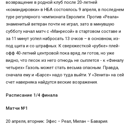
возвращение в родной клуб после 20-летней
«командировки» в НБА состоялось 9 апреля, в последнем
туре регулярного чемпионата Евролиги. Против «Реала»
знаменитый ветеран почти не играл, зато в минувшую
субботу начал матч с «Манресой» в стартовом составе и
за 11 минут успел набросать 13 очков – в основном, из-
под щита и со штрафных. К сверхжесткой «рубке» плей-
офф 40-летний центровой пока вряд ли готов, но уже
видно, что песок из него отнюдь не сыплется - к «Финалу
четырех» Газоль может стать весьма опасным. Правда,
сначала ему и «Барсе» надо туда выйти. У «Зенита» на сей
счет наверняка найдутся веские возражения.
Расписание 1/4 финала
Матчи №1
20 апреля, вторник: Эфес – Реал, Милан – Бавария.