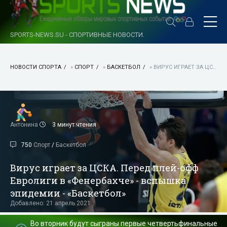
SPORTS-NEWS.SU - СПОРТИВНЫЕ НОВОСТИ.
НОВОСТИ СПОРТА
»
СПОРТ
»
БАСКЕТБОЛ
» ВИРУС ИГРАЕТ ЗА ЦСКА. ПЕРЕД ПЛЕЙ-ОФФ ЕВРОЛИГИ В «ФЕНЕРБАХЧЕ» - ВСПЫШКА ЭПИДЕМИИ - «БАСКЕТБОЛ»
Антонина
3 минут чтения
750
Спорт
/
Баскетбол
Вирус играет за ЦСКА. Перед плей-офф
Евролиги в «Фенербахче» - вспышка
эпидемии - «Баскетбол»
Добавлено: 21 апрель 2021
Во вторник будут сыграны первые четвертьфинальные