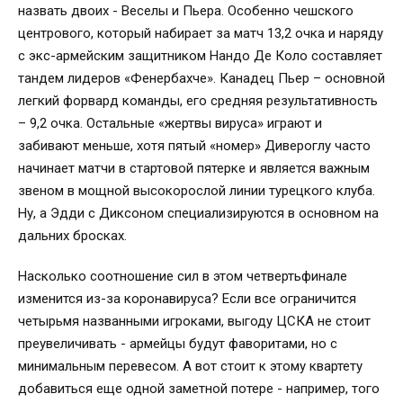
назвать двоих - Веселы и Пьера. Особенно чешского
центрового, который набирает за матч 13,2 очка и наряду
с экс-армейским защитником Нандо Де Коло составляет
тандем лидеров «Фенербахче». Канадец Пьер – основной
легкий форвард команды, его средняя результативность
– 9,2 очка. Остальные «жертвы вируса» играют и
забивают меньше, хотя пятый «номер» Дивероглу часто
начинает матчи в стартовой пятерке и является важным
звеном в мощной высокорослой линии турецкого клуба.
Ну, а Эдди с Диксоном специализируются в основном на
дальних бросках.
Насколько соотношение сил в этом четвертьфинале
изменится из-за коронавируса? Если все ограничится
четырьмя названными игроками, выгоду ЦСКА не стоит
преувеличивать - армейцы будут фаворитами, но с
минимальным перевесом. А вот стоит к этому квартету
добавиться еще одной заметной потере - например, того