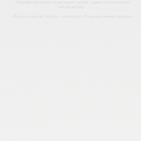
-- Начинайте делать все, что вы можете сделать – и даже то, о чем можете
хотя бы мечтать.
-- Все дело в мыслях. Мысль — начало всего. И мыслями можно управлять.
И поэтому главное дело совершенствования: работать над мыслями.
-- Идите уверенно по направлению к мечте. Живите той жизнью, которую вы
сами себе придумали.
-- Самое большое богатство — это ум. Самая большая нищета — глупость.
Из всех страхов самый пугающий — самолюбование.
-- Лучшее, что можно сделать с хорошим советом, это пропустить его мимо
ушей. Он никогда не бывает полезен никому, кроме того, кто его дал.
-- Люблю давать советы и очень не люблю, когда их дают мне.