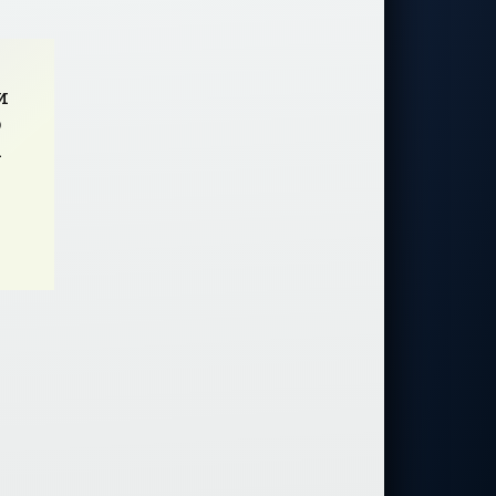
одновременно – Porsche Carrera Cup
и
о
-