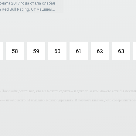
оната 2017 года стала слабая
 Red Bull Racing. От машины
на Ньюи в условиях нового
мента ждали многого, но пока
жидания не оправдываются. В
58
59
60
61
62
63
- Начинайте делать все, что вы можете сделать – и даже то, о чем можете хотя бы мечтать
ь — начало всего. И мыслями можно управлять. И поэтому главное дело совершенствов
дите уверенно по направлению к мечте. Живите той жизнью, которую вы сами себе приду
огатство — это ум. Самая большая нищета — глупость. Из всех страхов самый пугающ
ь с хорошим советом, это пропустить его мимо ушей. Он никогда не бывает полезен ником