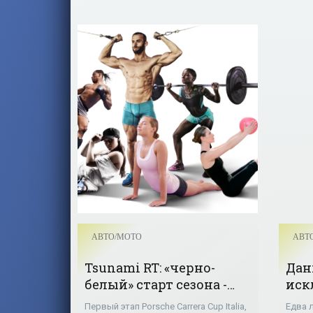
собственных способностях.
АВТО/МОТО
АВТ
Tsunami RT: «черно-
Дан
белый» старт сезона -
иск
«Авто - Мото»
Ferr
Первый этап Porsche Carrera Cup Italia,
Едва 