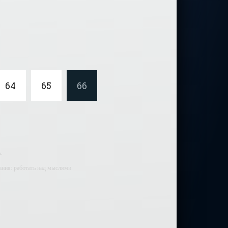
64
65
66
.
ания: работать над мыслями.
мали.
ий — самолюбование.
у, кроме того, кто его дал.