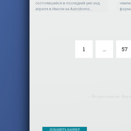
состоявшийся в последний уик-энд
чемпи
апреля в Имоле на Autodromo
форма
EnzoeDinoFerrari, получился слишком
Эдриа
разнообразным для украинской
регла
команды Tsunami RT Centro Porsche
эти о
1
...
57
-
-- Все дело в мыслях. Мысл
-- И
-- Самое большое б
-- Лучшее, что можно сделат
ДОБАВИТЬ БАННЕР