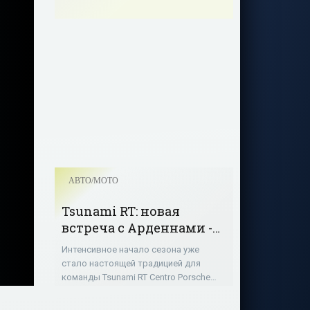
АВТО/МОТО
Tsunami RT: новая
встреча с Арденнами -
«Авто - Мото»
Интенсивное начало сезона уже
стало настоящей традицией для
команды Tsunami RT Centro Porsche
Padova, которая уже несколько лет
подряд выступает в двух сериях