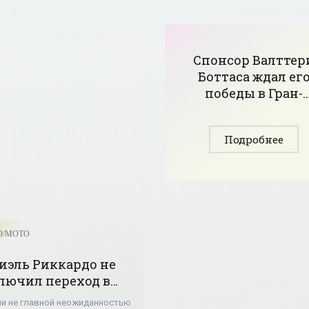
Спонсор Валттер
Боттаса ждал ег
победы в Гран-
при 15 лет - «Авто 
Мото»
Подробнее
О/МОТО
иэль Риккардо не
лючил переход в
ari - «Авто - Мото»
ли не главной неожиданностью