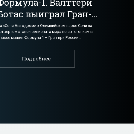
Формула-1. Валттери
Ботас выиграл Гран-
при России - «Авто -
а «Сочи Автодром» в Олимпийском парке Сочи на
етвертом этапе чемпионата мира по автогонкам в
Мото»
лассе машин Формула 1 – Гран-при России
остоялась гонка. Первую победу в карьере одержал
Подробнее