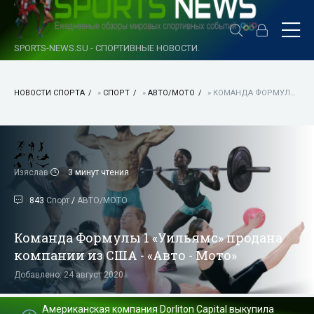
SPORTS-NEWS.SU - СПОРТИВНЫЕ НОВОСТИ.
НОВОСТИ СПОРТА
»
СПОРТ
»
АВТО/МОТО
» КОМАНДА ФОРМУЛЫ 1 «УИЛЬЯМС» ПРОДАНА КОМПАНИИ ИЗ США - «АВТО - МОТО»
Изяслав
3 минут чтения
843
Спорт
/
АВТО/МОТО
Команда Формулы 1 «Уильямс» продана
компании из США - «Авто - Мото»
Добавлено: 24 август 2020
Американская компания Dorliton Capital выкупила