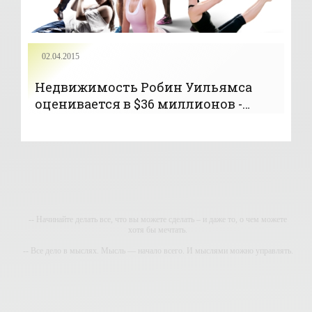
02.04.2015
Недвижимость Робин Уильямса
оценивается в $36 миллионов -
«Звёзды»
-- Начинайте делать все, что вы можете сделать – и даже то, о чем можете
хотя бы мечтать.
-- Все дело в мыслях. Мысль — начало всего. И мыслями можно управлять.
И поэтому главное дело совершенствования: работать над мыслями.
-- Идите уверенно по направлению к мечте. Живите той жизнью, которую вы
сами себе придумали.