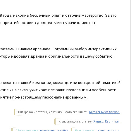
8 года, накопив бесценный опыт и отточив мастерство. За это
оприятий, оставив довольными тысячи клиентов.
квизами. В нашем арсенале – огромный выбор интерактивных
оторые добавят драйва и оригинальности вашему событию.
елевантен вашей компании, команде или конкретной тематике?
визы на заказ, учитывая все ваши пожелания и особенности.
риятие по-настоящему персонализированным!
Цитирование статьи, картинки - фото скриншот -
Rambler News Service.
Иллюстрация к статье -
Яндекс. Картинки.
Общие правила
поведения на сайте.
Есть вопросы.
Напишите нам.