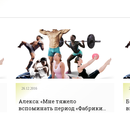
26.12.2016
Алекса: «Мне тяжело
Б
м
вспоминать период «Фабрики
в
звезд» - «Интервью Звёзд»
р