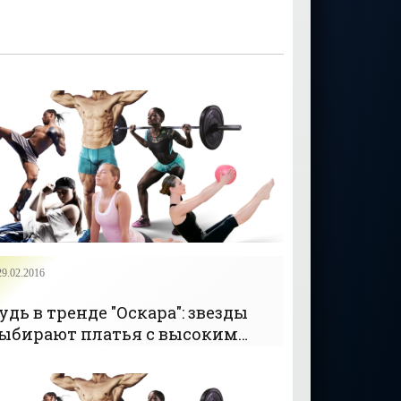
29.02.2016
удь в тренде "Оскара": звезды
ыбирают платья с высоким
азрезом до бедра (фото)