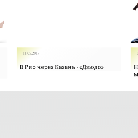
11.05.2017
В Рио через Казань - «Дзюдо»
Н
м