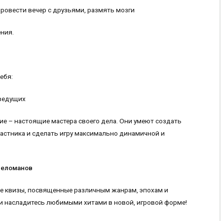
ровести вечер с друзьями, размять мозги
ния.
ебя:
ведущих
е – настоящие мастера своего дела. Они умеют создать
астника и сделать игру максимально динамичной и
меломанов
ые квизы, посвященные различным жанрам, эпохам и
 и насладитесь любимыми хитами в новой, игровой форме!