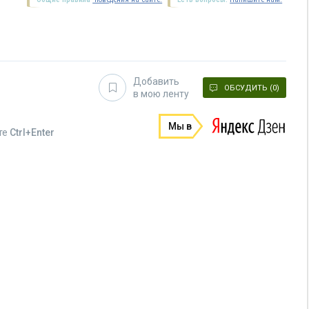
Добавить
ОБСУДИТЬ (0)
в мою ленту
Мы в
те
Ctrl+Enter