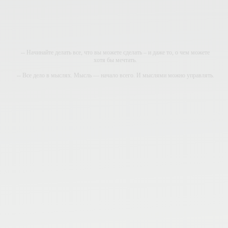
-- Начинайте делать все, что вы можете сделать – и даже то, о чем можете
хотя бы мечтать.
-- Все дело в мыслях. Мысль — начало всего. И мыслями можно управлять.
И поэтому главное дело совершенствования: работать над мыслями.
-- Идите уверенно по направлению к мечте. Живите той жизнью, которую вы
сами себе придумали.
-- Самое большое богатство — это ум. Самая большая нищета — глупость.
Из всех страхов самый пугающий — самолюбование.
-- Лучшее, что можно сделать с хорошим советом, это пропустить его мимо
ушей. Он никогда не бывает полезен никому, кроме того, кто его дал.
-- Люблю давать советы и очень не люблю, когда их дают мне.