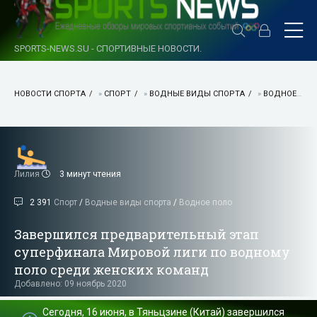
SPORTS-NEWS.SU - СПОРТИВНЫЕ НОВОСТИ.
НОВОСТИ СПОРТА
»
СПОРТ
»
ВОДНЫЕ ВИДЫ СПОРТА
»
ВОДНОЕ ПОЛО
Лилия
3 минут чтения
2 391
Спорт
/
Водные виды спорта
/
Водное поло
Завершился предварительный этап
суперфинала Мировой лиги по водному
поло среди женских команд
Добавлено: 09 ноябрь 2020
Сегодня, 16 июня, в Тяньцзине (Китай) завершился