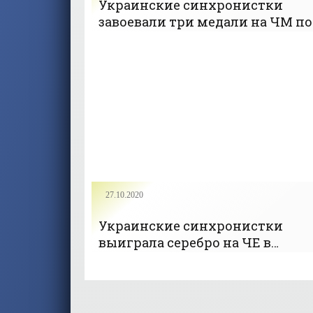
Украинские синхронистки
завоевали три медали на ЧМ по
водным видам спорта -
«ПЛАВАНИЕ»
27.10.2020
Украинские синхронистки
выиграла серебро на ЧЕ в
произвольной программе груп
- «ПЛАВАНИЕ»