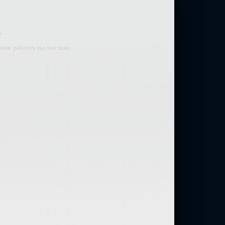
.
ания: работать над мыслями.
мали.
ий — самолюбование.
у, кроме того, кто его дал.