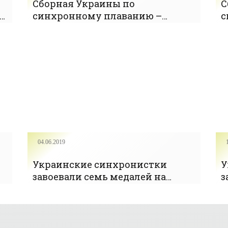
Сборная Украины по
С
синхронному плаванию –
с
чемпион Европы в комбинации
в
- «ПЛАВАНИЕ»
т
к
04.06.2019
Украинские синхронистки
У
завоевали семь медалей на
з
п
восьмом этапе Мировой серии -
М
«ПЛАВАНИЕ»