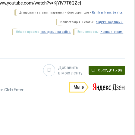
/www.youtube.com/watch?v=KjYlV7T8QZc]
Цитирование статьи, картинки - фото скриншот -
Rambler News Service.
Иллюстрация к статье -
Яндекс. Картинки.
Общие правила
поведения на сайте.
Есть вопросы.
Напишите нам.
Добавить
ОБСУДИТЬ (0)
в мою ленту
Мы в
те
Ctrl+Enter