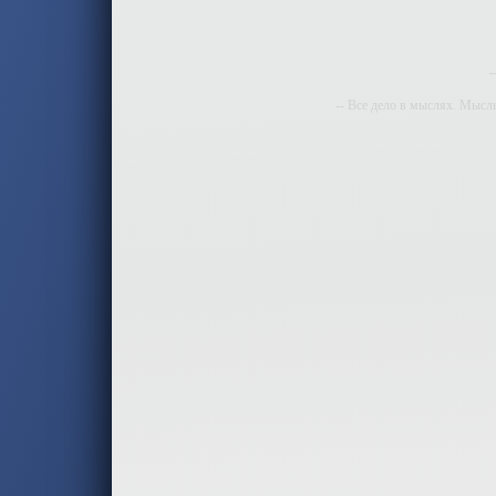
-
-- Все дело в мыслях. Мысл
-- И
-- Самое большое б
-- Лучшее, что можно сделат