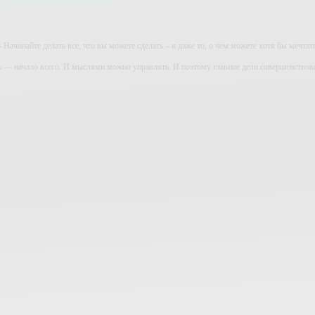
- Начинайте делать все, что вы можете сделать – и даже то, о чем можете хотя бы мечтать
ь — начало всего. И мыслями можно управлять. И поэтому главное дело совершенствов
дите уверенно по направлению к мечте. Живите той жизнью, которую вы сами себе приду
огатство — это ум. Самая большая нищета — глупость. Из всех страхов самый пугающ
ь с хорошим советом, это пропустить его мимо ушей. Он никогда не бывает полезен ником
-- Люблю давать советы и очень не люблю, когда их дают мне.