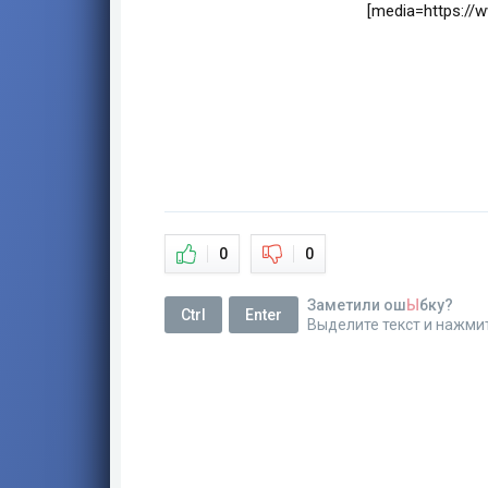
[media=https:/
0
0
Заметили ош
Ы
бку?
Ctrl
Enter
Выделите текст и нажми