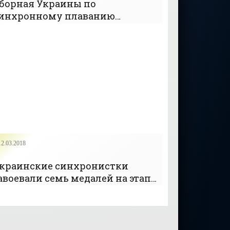
борная Украины по
инхронному плаванию
ыиграла серебро ЧЕ в
ехнической программе среди
оманд - «ПЛАВАНИЕ»
12.03.2018
краинские синхронистки
авоевали семь медалей на этапе
ировой серии в Париже