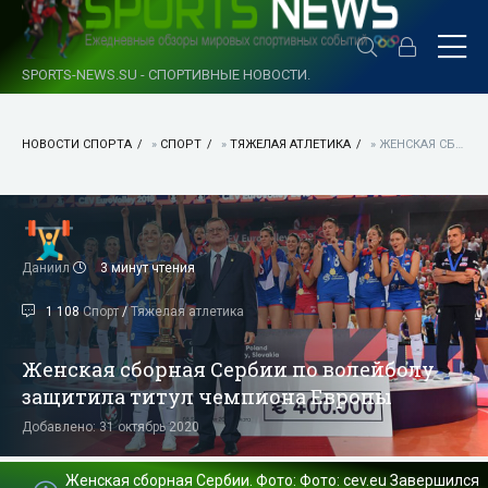
SPORTS-NEWS.SU - СПОРТИВНЫЕ НОВОСТИ.
НОВОСТИ СПОРТА
»
СПОРТ
»
ТЯЖЕЛАЯ АТЛЕТИКА
» ЖЕНСКАЯ СБОРНАЯ СЕРБИИ ПО ВОЛЕЙБОЛУ ЗАЩИТИЛА ТИТУЛ ЧЕМПИОНА ЕВРОПЫ
Даниил
3 минут чтения
1 108
Спорт
/
Тяжелая атлетика
Женская сборная Сербии по волейболу
защитила титул чемпиона Европы
Добавлено: 31 октябрь 2020
Женская сборная Сербии. Фото: Фото: cev.eu Завершился