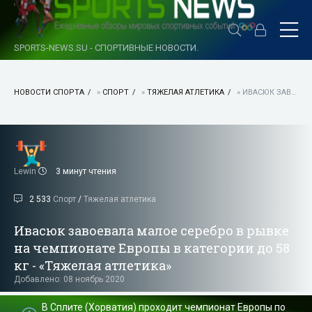
SPORTS-NEWS.SU - СПОРТИВНЫЕ НОВОСТИ.
НОВОСТИ СПОРТА
»
СПОРТ
»
ТЯЖЕЛАЯ АТЛЕТИКА
» ИВАСЮК ЗАВОЕВАЛА МАЛОЕ СЕРЕБРО В РЫВКЕ НА ЧЕМПИОНАТЕ ЕВРОПЫ В КАТЕГОРИИ ДО 58 КГ - «ТЯЖЕЛАЯ АТЛЕТИКА»
Lewin
3 минут чтения
2 533
Спорт
/
Тяжелая атлетика
Ивасюк завоевала малое серебро в рывке
на чемпионате Европы в категории до 58
кг - «Тяжелая атлетика»
Добавлено: 08 ноябрь 2020
В Сплите (Хорватия) проходит чемпионат Европы по