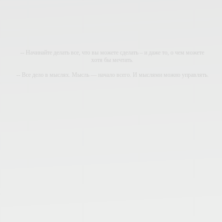
-- Начинайте делать все, что вы можете сделать – и даже то, о чем можете
хотя бы мечтать.
-- Все дело в мыслях. Мысль — начало всего. И мыслями можно управлять.
И поэтому главное дело совершенствования: работать над мыслями.
-- Идите уверенно по направлению к мечте. Живите той жизнью, которую вы
сами себе придумали.
-- Самое большое богатство — это ум. Самая большая нищета — глупость.
Из всех страхов самый пугающий — самолюбование.
-- Лучшее, что можно сделать с хорошим советом, это пропустить его мимо
ушей. Он никогда не бывает полезен никому, кроме того, кто его дал.
-- Люблю давать советы и очень не люблю, когда их дают мне.