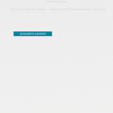
хотя бы мечтать.
-- Все дело в мыслях. Мысль — начало всего. И мыслями можно управлять.
И поэтому главное дело совершенствования: работать над мыслями.
-- Идите уверенно по направлению к мечте. Живите той жизнью, которую вы
сами себе придумали.
-- Самое большое богатство — это ум. Самая большая нищета — глупость.
ДОБАВИТЬ БАННЕР
Из всех страхов самый пугающий — самолюбование.
-- Лучшее, что можно сделать с хорошим советом, это пропустить его мимо
ушей. Он никогда не бывает полезен никому, кроме того, кто его дал.
-- Люблю давать советы и очень не люблю, когда их дают мне.