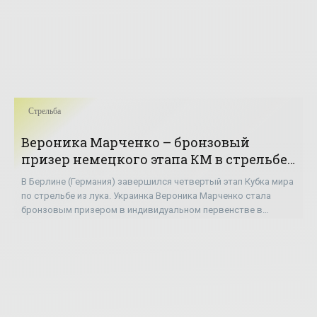
Стрельба
Вероника Марченко – бронзовый
призер немецкого этапа КМ в стрельбе
из классического лука - «Стрельба»
В Берлине (Германия) завершился четвертый этап Кубка мира
по стрельбе из лука. Украинка Вероника Марченко стала
бронзовым призером в индивидуальном первенстве в
стрельбе из ...