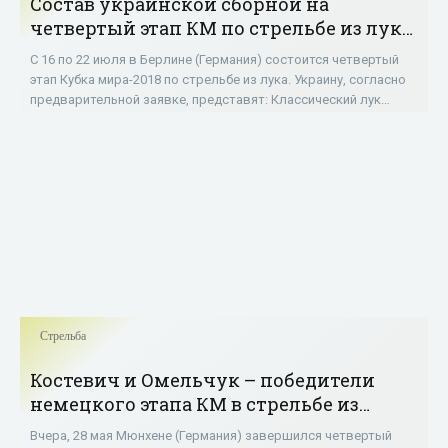
Состав украинской сборной на
четвертый этап КМ по стрельбе из лука
- «Стрельба»
С 16 по 22 июля в Берлине (Германия) состоится четвертый
этап Кубка мира-2018 по стрельбе из лука. Украину, согласно
предварительной заявке, представят: Классический лук
Мужчины: Виктор Рубан,
Стрельба
Костевич и Омельчук – победители
немецкого этапа КМ в стрельбе из
пневматического пистолета в миксте -
Вчера, 28 мая Мюнхене (Германия) завершился четвертый