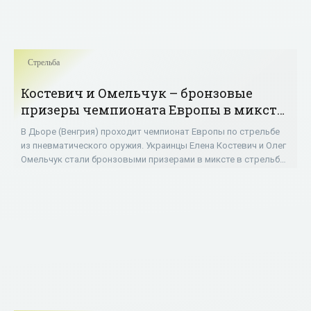
Стрельба
Костевич и Омельчук – бронзовые
призеры чемпионата Европы в миксте
в стрельбе из пневматического
В Дьоре (Венгрия) проходит чемпионат Европы по стрельбе
пистолета - «Стрельба»
из пневматического оружия. Украинцы Елена Костевич и Олег
Омельчук стали бронзовыми призерами в миксте в стрельбе
из пневматического пистолета