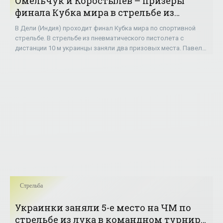
Омельчук и Коростылев – призеры
финала Кубка мира в стрельбе из
пистолета - «Стрельба»
В Дели (Индия) проходит финал Кубка мира по спортивной
стрельбе. В стрельбе из пневматического пистолета с
дистанции 10 м украинцы заняли два призовых места. Павел
Коростылев завоевал серебро,
Стрельба
Украинки заняли 5-е место на ЧМ по
стрельбе из лука в командном турнире