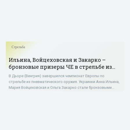
Стрельба
Ильина, Войцеховская и Закарко –
бронзовые призеры ЧЕ в стрельбе из
пневматической винтовки в
В Дьоре (Венгрия) завершился чемпионат Европы по
командном турнире - «Стрельба»
стрельбе из пневматического оружия. Украинки Анна Ильина,
Мария Войцеховская и Ольга Закарко стали бронзовыми
призерами в командном турнире по