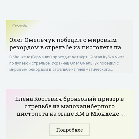
Стрельба
Олег Омельчук победил с мировым
рекордом в стрельбе из пистолета на
этапе КМ в Мюнхене - «Стрельба»
В Мюнхене (Германия) проходит четвёртый этап Кубка мира
по пулевой стрельбе. Украинец Олег Омельчук победил с
мировым рекордом в стрельбе из пневматического
пистолета с дистанции 10 м – 243,6 очка.
Елена Костевич бронзовый призер в
стрельбе из малокалиберного
пистолета на этапе КМ в Мюнхене -
«Стрельба»
Подробнее