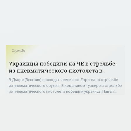
Стрельба
Украинцы победили на ЧЕ в стрельбе
из пневматического пистолета в
командном турнире - «Стрельба»
В Дьоре (Венгрия) проходит чемпионат Европы по стрельбе
из пневматического оружия. В командном турнире в стрельбе
из пневматического пистолета победили украинцы Павел
Коростылев, Олег Омельчук и