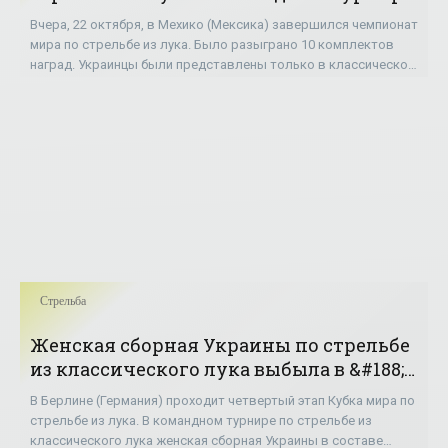
- «Стрельба»
Вчера, 22 октября, в Мехико (Мексика) завершился чемпионат
мира по стрельбе из лука. Было разыграно 10 комплектов
наград. Украинцы были представлены только в классическом
луке и медалей не
Стрельба
Женская сборная Украины по стрельбе
из классического лука выбыла в &#188;
финала на этапе КМ в Берлине -
В Берлине (Германия) проходит четвертый этап Кубка мира по
«Стрельба»
стрельбе из лука. В командном турнире по стрельбе из
классического лука женская сборная Украины в составе