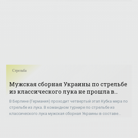
Анастасии Павловой, Вероники
Стрельба
Мужская сборная Украины по стрельбе
из классического лука не прошла в
&#188; финала на этапе КМ в Берлине -
В Берлине (Германия) проходит четвертый этап Кубка мира по
«Стрельба»
стрельбе из лука. В командном турнире по стрельбе из
классического лука мужская сборная Украины в составе
Маркияна Ивашко, Георгия