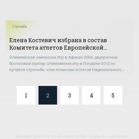
Стрельба
Елена Костевич избрана в состав
Комитета атлетов Европейской
конфедерации стрелкового спорта -
Олимпийская чемпионка Игр в Афинах-2004, двукратный
«Стрельба»
бронзовый призер Олимпийских игр в Лондоне-2012 по
пулевой стрельбе, член Комиссии атлетов Национального
олимпийского комитета Украины Елена
1
2
3
4
5
-- Начинайте делать все, что вы можете сделать – и даже то, о чем можете