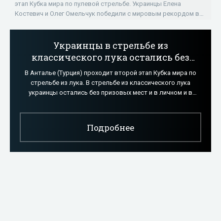
«Стрельба»
этап Кубка мира по пулевой стрельбе. Украинцы Елена
Костевич и Олег Омельчук победили с мировым рекордом в
стрельбе из пневматического пистолета
Украинцы в стрельбе из
классического лука остались без
наград на этапе КМ в Турции -
В Анталье (Турция) проходит второй этап Кубка мира по
«Стрельба»
стрельбе из лука. В стрельбе из классического лука
украинцы остались без призовых мест и в личном и в
командном первенстве. В
Подробнее