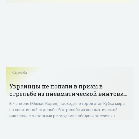
Стрельба
Украинцы не попали в призы в
стрельбе из пневматической винтовки
на корейском этапе КМ - «Стрельба»
В Чанвоне (Южная Корея) проходит второй этап Кубка мира
по спортивной стрельбе. В стрельбе из пневматической
винтовки с мировыми рекордами победили россиянин
Александр Дрягин (251,2) и китаянка Чжао