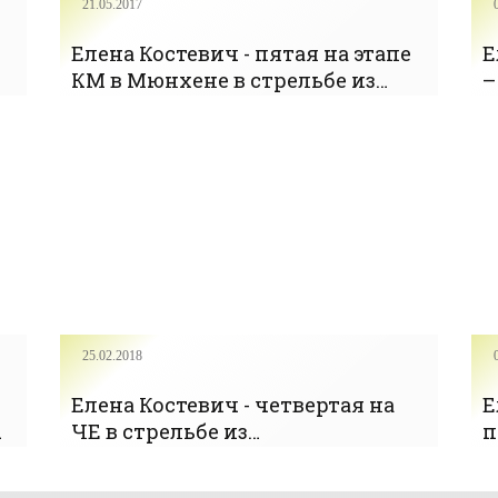
21.05.2017
Елена Костевич - пятая на этапе
Е
КМ в Мюнхене в стрельбе из
–
малокалиберного пистолета -
с
«Стрельба»
(
25.02.2018
Елена Костевич - четвертая на
Е
М
ЧЕ в стрельбе из
п
пневматического пистолета -
с
»
«Стрельба»
п