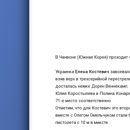
В Чанвоне (Южная Корея) проходит 
Украинка
Елена Костевич
завоевала
взяв верх в трехсерийной перестре
досталась немке Дорен Веннекамп.
Юлия Коростылева и Полина Конарев
71-е место соответственно.
Отметим, что для Костевич это втор
вместе с Олегом Омельчуком стали 
пистолета с 10 м в миксте.