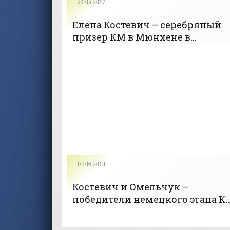
24.05.2017
Елена Костевич – серебряный
призер КМ в Мюнхене в
стрельбе из пневматического
пистолета - «Стрельба»
03.06.2018
Костевич и Омельчук –
победители немецкого этапа К
в стрельбе из пневматического
пистолета в миксте - «Стрельба