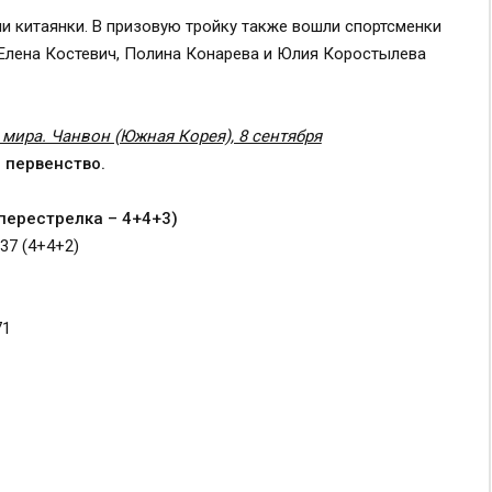
и китаянки. В призовую тройку также вошли спортсменки
Елена Костевич, Полина Конарева и Юлия Коростылева
мира. Чанвон (Южная Корея), 8 сентября
е первенство.
(перестрелка – 4+4+3)
37 (4+4+2)
71