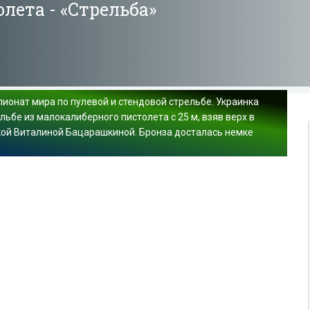
лета - «Стрельба»
ионат мира по пулевой и стендовой стрельбе. Украинка
льбе из малокалиберного пистолета с 25 м, взяв верх в
кой Виталиной Бацарашкиной. Бронза досталась немке