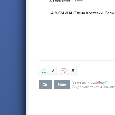
3. Германия – 1744
…
14. УКРАИНА (Елена Костевич, Поли
0
0
Заметили ош
Ы
бку?
Ctrl
Enter
Выделите текст и нажми