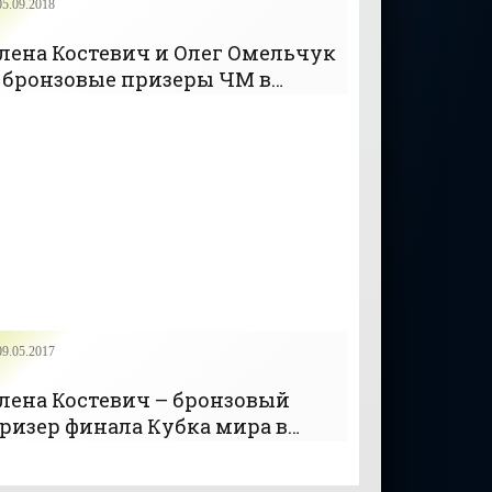
05.09.2018
лена Костевич и Олег Омельчук
 бронзовые призеры ЧМ в
трельбе из пистолета в миксте
+Видео) - «Видео»
09.05.2017
лена Костевич – бронзовый
ризер финала Кубка мира в
трельбе из малокалиберного
истолета - «Стрельба»