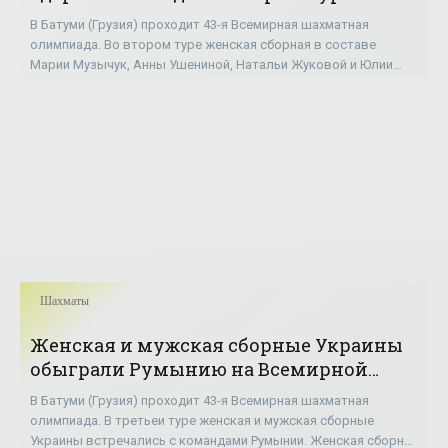
Всемирной шахматной олимпиады -
В Батуми (Грузия) проходит 43-я Всемирная шахматная
«Шахматы»
олимпиада. Во втором туре женская сборная в составе
Марии Музычук, Анны Ушениной, Натальи Жуковой и Юлии
Осьмак одержала победу над командой
Шахматы
Женская и мужская сборные Украины
обыграли Румынию на Всемирной
шахматной олимпиаде - «Шахматы»
В Батуми (Грузия) проходит 43-я Всемирная шахматная
олимпиада. В третьеи туре женская и мужская сборные
Украины встречались с командами Румынии. Женская сборная