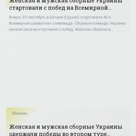
Женская и мужская сборные Украины
стартовали с побед на Всемирной
шахматной олимпиаде - «Шахматы»
Вчера, 25 сентября, в Батуми (Грузия) стартовала 43-я
Всемирная шахматная олимпиада. Сборные команды Украины
начали свое выступление с побед. Женская сборная в
составе Марии Музычук, Анны Ушениной,
Шахматы
Женская и мужская сборные Украины
одержали победы во втором туре