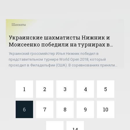
Шахматы
Украинские шахматисты Нижник и
Моисеенко победили на турнирах в
США и России - «Шахматы»
Украинский гроссмейстер Илья Нижник победил в
представительном турнире World Open 2018, который
проходил в Филадельфии (США). В соревнованиях приняли
участие 200 шахматистов, среди которых около 30
1
2
3
4
5
6
7
8
9
10
...
14