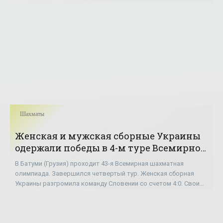
в составе Анны Музычук, Марии
Шахматы
Женская и мужская сборные Украины
одержали победы в 4-м туре Всемирной
шахматной олимпиады - «Шахматы»
В Батуми (Грузия) проходит 43-я Всемирная шахматная
олимпиада. Завершился четвертый тур. Женская сборная
Украины разгромила команду Словении со счетом 4:0. Свои
партии выиграли, играя белыми