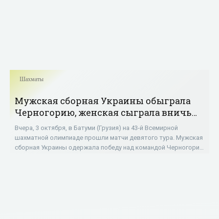
Шахматы
Мужская сборная Украины обыграла
Черногорию, женская сыграла вничью
с Азербайджаном на Шахматной
Вчера, 3 октября, в Батуми (Грузия) на 43-й Всемирной
олимпиаде - «Шахматы»
шахматной олимпиаде прошли матчи девятого тура. Мужская
сборная Украины одержала победу над командой Черногории
со счетом 3:1. Обыграли своих