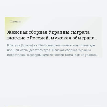
Шахматы
Женская сборная Украины сыграла
вничью с Россией, мужская обыграла
Азербайджан на шахматной олимпиаде
В Батуми (Грузия) на 43-й Всемирной шахматной олимпиаде
- «Шахматы»
прошли матчи десятого тура. Женская сборная Украины
встречалась с соперницами из России. Командам не удалось
выявить победителя – 2:2. Партии