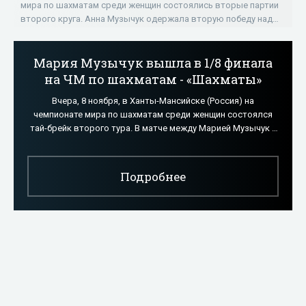
мира по шахматам среди женщин состоялись вторые партии
второго круга. Анна Музычук одержала вторую победу над
россиянкой Анастасией
Мария Музычук вышла в 1/8 финала
на ЧМ по шахматам - «Шахматы»
Вчера, 8 ноября, в Ханты-Мансийске (Россия) на
чемпионате мира по шахматам среди женщин состоялся
тай-брейк второго тура. В матче между Марией Музычук и
Екатериной Аталик из Турции первая
Подробнее