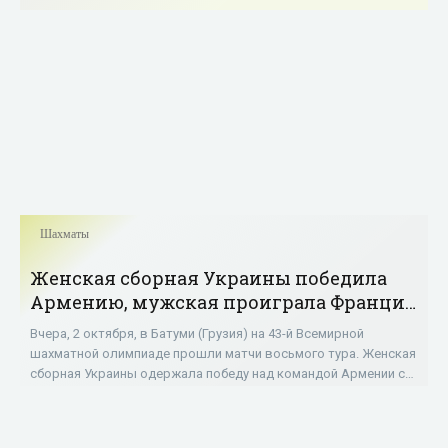
Шахматы
Женская сборная Украины победила
Армению, мужская проиграла Франции
на Всемирной шахматной олимпиаде -
Вчера, 2 октября, в Батуми (Грузия) на 43-й Всемирной
«Шахматы»
шахматной олимпиаде прошли матчи восьмого тура. Женская
сборная Украины одержала победу над командой Армении со
счетом 3:1. Свои партии белыми