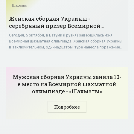
Шахматы
Женская сборная Украины -
серебряный призер Всемирной
шахматной олимпиады - «Шахматы»
Сегодня, 5 октября, в Батуми (Грузия) завершилась 43-я
Всемирная шахматная олимпиада. Женская сборная Украины
в заключительном, одиннадцатом, туре нанесла поражение
команде США со счетом 3:1. Свои
Мужская сборная Украины заняла 10-
е место на Всемирной шахматной
олимпиаде - «Шахматы»
Подробнее