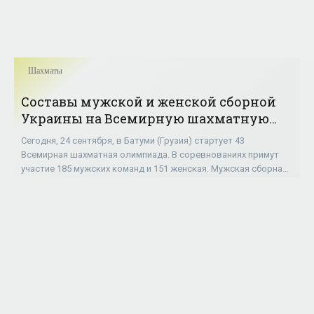
Шахматы
Составы мужской и женской сборной
Украины на Всемирную шахматную
олимпиаду в Батуми - «Шахматы»
Сегодня, 24 сентября, в Батуми (Грузия) стартует 43
Всемирная шахматная олимпиада. В соревнованиях примут
участие 185 мужских команд и 151 женская. Мужская сборная
Украины будет выступать в составе