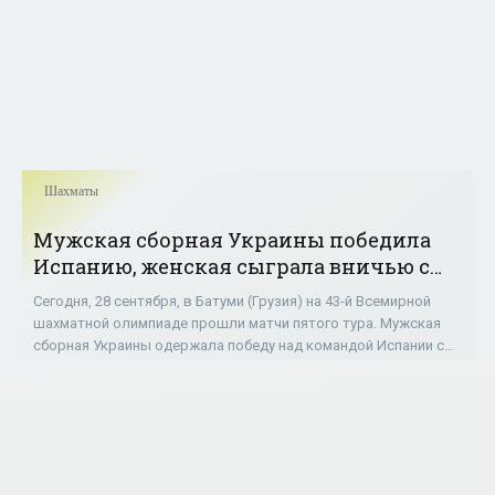
Шахматы
Мужская сборная Украины победила
Испанию, женская сыграла вничью с
Польшей на Всемирной шахматной
Сегодня, 28 сентября, в Батуми (Грузия) на 43-й Всемирной
олимпиаде - «Шахматы»
шахматной олимпиаде прошли матчи пятого тура. Мужская
сборная Украины одержала победу над командой Испании со
счетом 2,5:1,5. Свои партии