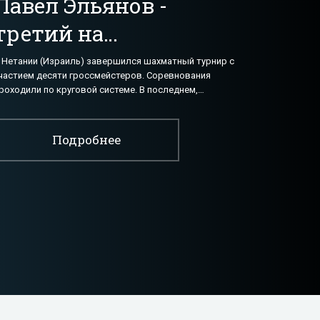
Павел Эльянов -
третий на
шахматном турнире
 Нетании (Израиль) завершился шахматный турнир с
частием десяти гроссмейстеров. Соревнования
в Израиле -
роходили по круговой системе. В последнем,
евятом туре украинец Павел Эльянов черными
«Шахматы»
Подробнее