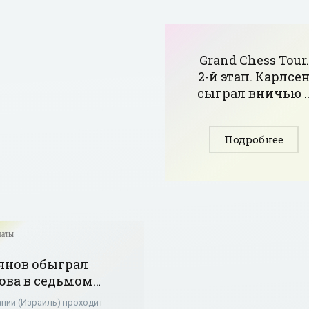
Grand Chess Tour.
2-й этап. Карлсе
сыграл вничью 
Анандом,
Непомнящий
Подробнее
победил Каруан
и другие
результаты -
«Шахматы»
аты
янов обыграл
ова в седьмом
нде шахматного
ании (Израиль) проходит