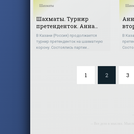
Шахматы
Шахм
Шахматы. Турнир
Анн
претенденток. Анна
вто
Музычук победила
тур
В Казани (Россия) продолжается
В Каз
Гунину, Мария
«Ша
турнир претенденток на шахматную
прете
проиграла Костенюк -
корону. Состоялись партии
Состо
«Шахматы»
предпоследнего, 13-го тура. Анна
тура.
Музычук обыграла россиянку
белым
Валентину Гунину. Мария Музычук
Алекс
проиграла
1
2
3
-
-- Все дело в мыслях. Мысл
-- И