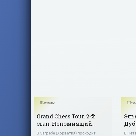
Хикару Накамуру, китаец Дин
Шахматы
Шахм
Grand Chess Tour. 2-й
Эль
этап. Непомнящий
Дуб
лидирует после
рау
В Загребе (Хорватия) проходит
В Нет