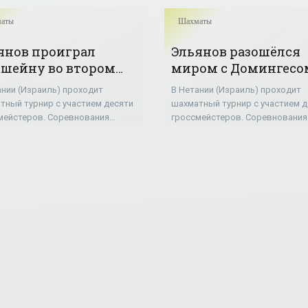
аты
Шахматы
янов проиграл
Эльянов разошёлся
шейну во втором
миром с Домингесо
е шахматного
третьем туре турни
ании (Израиль) проходит
В Нетании (Израиль) проходит
нира в Израиле -
Израиле - «Шахматы
тный турнир с участием десяти
шахматный турнир с участием д
хматы»
мейстеров. Соревнования
гроссмейстеров. Соревнования
дят по круговой системе в
проходят по круговой системе 
ь туров. В турнире принимает
девять туров. В третьем туре
ие один представитель Украины
украинец Павел Эльянов, играя
белыми фигурами,