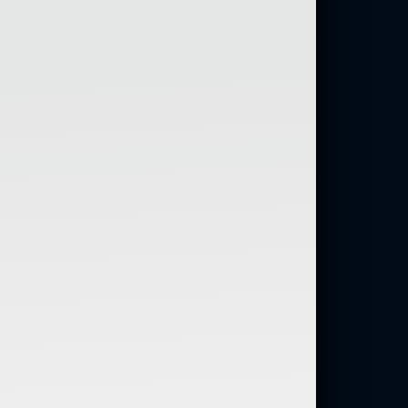
ий — самолюбование.
у, кроме того, кто его дал.