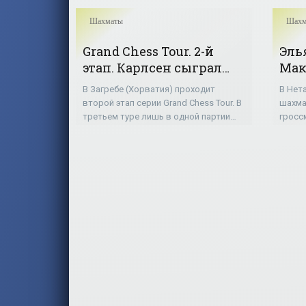
Шахматы
Шахм
Grand Chess Tour. 2-й
Эль
этап. Карлсен сыграл
Мак
вничью с Каруаной,
тур
В Загребе (Хорватия) проходит
В Нет
Непомнящий победил
тур
второй этап серии Grand Chess Tour. В
шахма
Мамедьярова в третьем
«Ша
третьем туре лишь в одной партии
гросс
туре - «Шахматы»
соперники смогли выявить
прохо
победителя – россиянин Ян
девят
Непомнящий черными фигурами
участ
обыграл Шахрияра
–