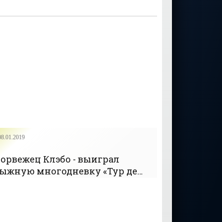
08.01.2019
орвежец Клэбо - выиграл
ыжную многодневку «Тур де
ки» - «Лыжные гонки»