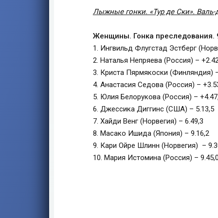
Лыжные гонки. «Тур де Ски». Валь-
Женщины. Гонка преследования. 9
1. Ингвильд Флугстад Эстберг (Норве
2. Наталья Непряева (Россия) – +2.42
3. Криста Пярмякоски (Финляндия) –
4. Анастасия Седова (Россия) – +3.5
5. Юлия Белорукова (Россия) – +4.47
6. Джессика Диггинс (США) – 5.13,5
7. Хайди Венг (Норвегия) – 6.49,3
8. Масако Ишида (Япония) – 9.16,2
9. Кари Ойре Шлинн (Норвегия) – 9.3
10. Мария Истомина (Россия) – 9.45,