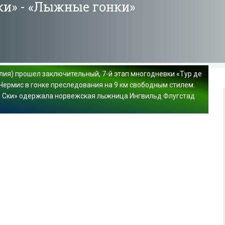
ки» - «Лыжные гонки»
алия) прошел заключительный, 7-й этап многодневки «Тур де
Чермис в гонке преследования на 9 км свободным стилем.
де Ски» одержала норвежская лыжница Ингвильд Флугстад