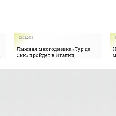
28.12.2018
Лыжная многодневка «Тур де
Н
0
Ски» пройдет в Италии,
м
Швейцарии и Германии -
л
«Лыжные гонки»
д