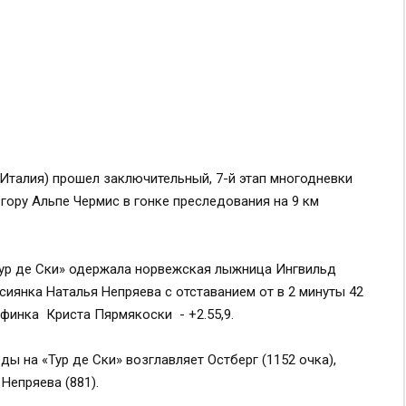
(Италия) прошел заключительный, 7-й этап многодневки
гору Альпе Чермис в гонке преследования на 9 км
Тур де Ски» одержала норвежская лыжница Ингвильд
сиянка Наталья Непряева с отставанием от в 2 минуты 42
 финка Криста Пярмякоски - +2.55,9.
ы на «Тур де Ски» возглавляет Остберг (1152 очка),
 Непряева (881).