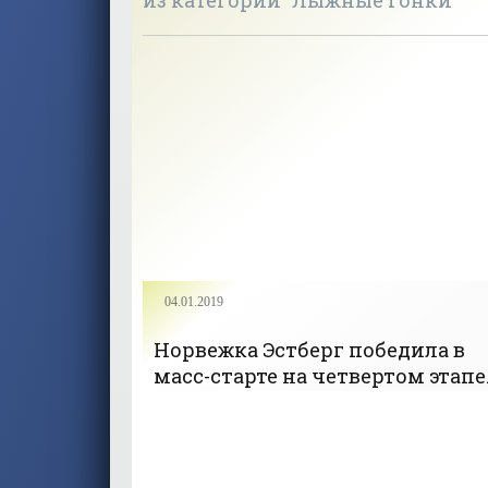
из категории "Лыжные гонки"
04.01.2019
Норвежка Эстберг победила в
масс-старте на четвертом этапе
«Тур де Ски»; Антипенко – 44-я -
«Лыжные гонки»