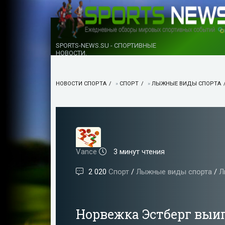
SPORTS-NEWS.SU - СПОРТИВНЫЕ
НОВОСТИ.
НОВОСТИ СПОРТА
»
СПОРТ
»
ЛЫЖНЫЕ ВИДЫ СПОРТА
Vance
3 минут чтения
2 020
Спорт
/
Лыжные виды спорта
/
Л
Норвежка Эстберг вы