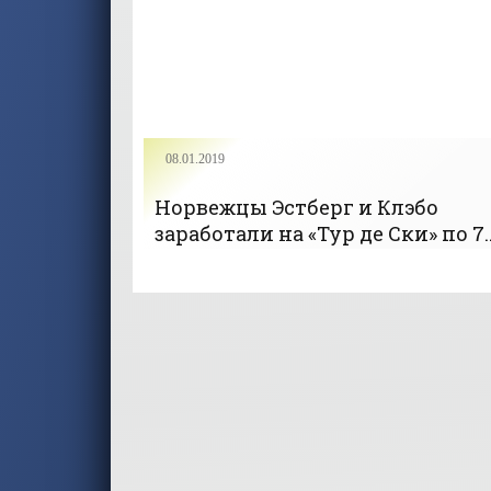
08.01.2019
Норвежцы Эстберг и Клэбо
заработали на «Тур де Ски» по 7
тысяч евро - «Лыжные гонки»