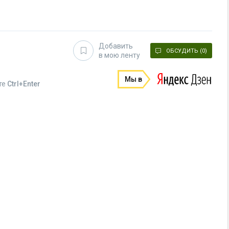
Добавить
ОБСУДИТЬ (0)
в мою ленту
Мы в
те
Ctrl+Enter