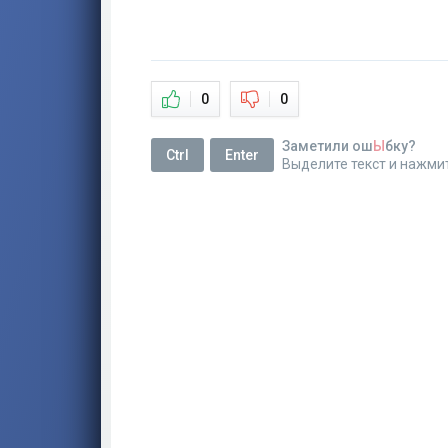
0
0
Заметили ош
Ы
бку?
Ctrl
Enter
Выделите текст и нажми