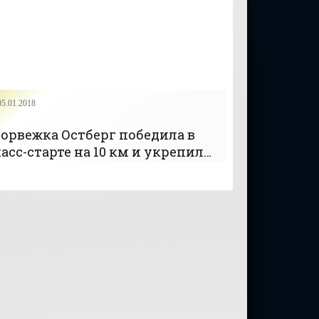
05.01.2018
орвежка Остберг победила в
асс-старте на 10 км и укрепила
идерство в общем зачете «Тур
е Ски»