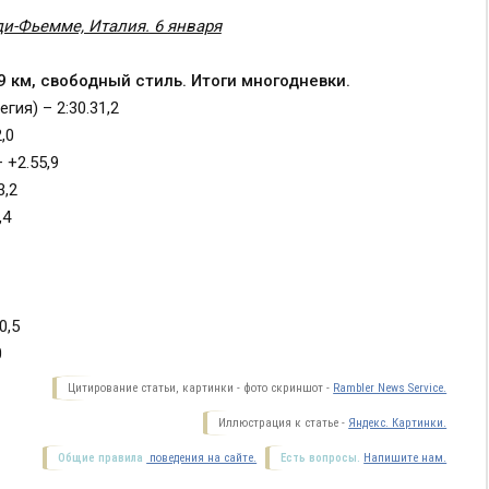
ди-Фьемме, Италия. 6 января
 км, свободный стиль. Итоги многодневки.
гия) – 2:30.31,2
,0
 +2.55,9
3,2
,4
0,5
0
Цитирование статьи, картинки - фото скриншот -
Rambler News Service.
Иллюстрация к статье -
Яндекс. Картинки.
Общие правила
поведения на сайте.
Есть вопросы.
Напишите нам.