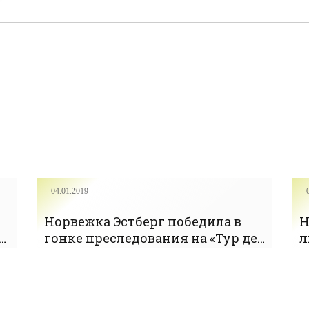
04.01.2019
Норвежка Эстберг победила в
Н
гонке преследования на «Тур де
л
Ски»; Антипенко – 37-я -
С
«Лыжные гонки»