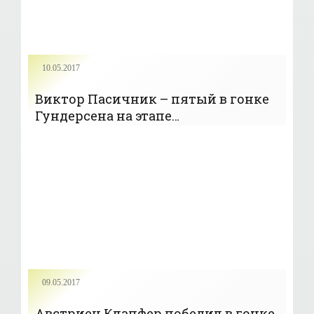
10.05.2017
Виктор Пасичник – пятый в гонке
Гундерсена на этапе
континентального Кубка - «Лыжное
двоеборье»
09.05.2017
Австриец Клапфер победил в гонке