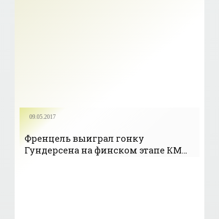
09.05.2017
Френцель выиграл гонку
Гундерсена на финском этапе КМ
по лыжному двоборью; Пасичник -
37-й - «Лыжное двоеборье»