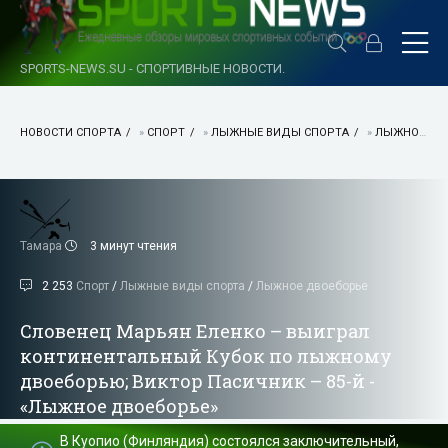
SPORTS-NEWS.SU - СПОРТИВНЫЕ НОВОСТИ.
НОВОСТИ СПОРТА
»
СПОРТ
»
ЛЫЖНЫЕ ВИДЫ СПОРТА
»
ЛЫЖНОЕ ДВОЕБОРЬЕ
Тамара
3 минут чтения
2 253
Спорт
/
Лыжные виды спорта
/
Лыжное двоеборье
Словенец Марьян Еленко – выиграл
континентальный Кубок по лыжному
двоеборью; Виктор Пасичник – 85-й -
«Лыжное двоеборье»
Добавлено: 10 май 2017
В Куопио (Финляндия) состоялся заключительный,