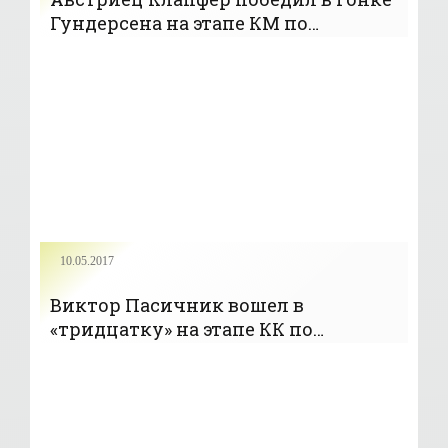
Гундерсена на этапе КМ по
лыжному двоеборью - «Лыжное
двоеборье»
10.05.2017
Виктор Пасичник вошел в
«тридцатку» на этапе КК по
лыжному двоеборью в США -
«Лыжное двоеборье»