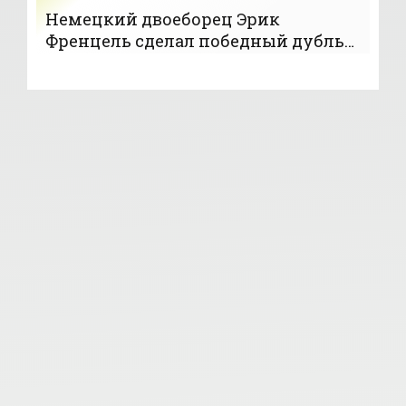
Немецкий двоеборец Эрик
Френцель сделал победный дубль
на домашнем этапе КМ - «Лыжное
двоеборье»