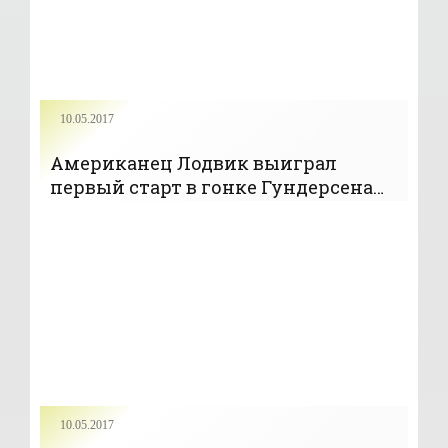
10.05.2017
Американец Лодвик выиграл
первый старт в гонке Гундерсена
на этапе КК; Пасичник – 27-й -
«Лыжное двоеборье»
10.05.2017