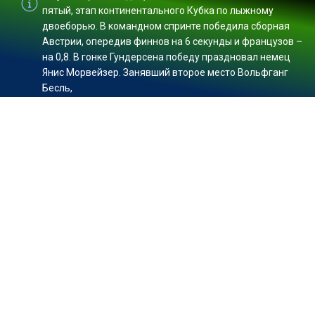
пятый, этап континентального Кубка по лыжному
двоеборью. В командном спринте победила сборная
Австрии, опередив финнов на 6 секунды и французов –
на 0,8. В гонке Гундерсена победу праздновал немец
Янис Морвейзер. Занявший второе место Вольфганг
Бесль,