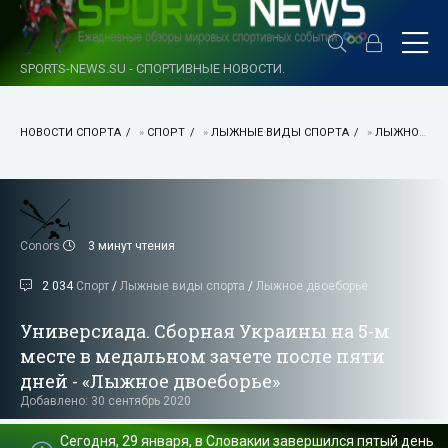
SPORTS-NEWS.SU - СПОРТИВНЫЕ НОВОСТИ.
НОВОСТИ СПОРТА
»
СПОРТ
»
ЛЫЖНЫЕ ВИДЫ СПОРТА
»
ЛЫЖНОЕ ДВОЕБОРЬЕ
Conors
3 минут чтения
2 034
Спорт
/
Лыжные виды спорта
/
Лыжное двоеборье
Универсиада. Сборная Украины на 5-м
месте в медальном зачете после пяти
дней - «Лыжное двоеборье»
Добавлено: 30 сентябрь 2020
Сегодня, 29 января, в Словакии завершился пятый день