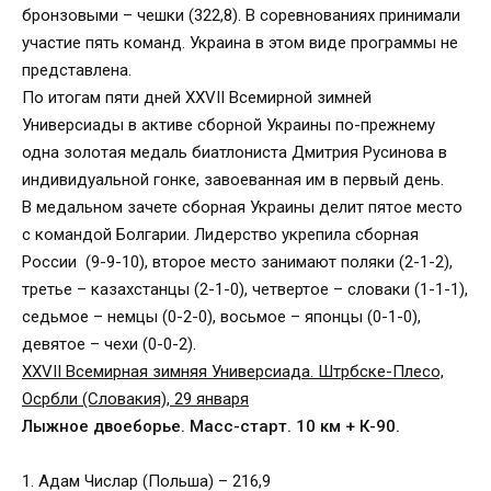
бронзовыми – чешки (322,8). В соревнованиях принимали
участие пять команд. Украина в этом виде программы не
представлена.
По итогам пяти дней XXVII Всемирной зимней
Универсиады в активе сборной Украины по-прежнему
одна золотая медаль биатлониста Дмитрия Русинова в
индивидуальной гонке, завоеванная им в первый день.
В медальном зачете сборная Украины делит пятое место
с командой Болгарии. Лидерство укрепила сборная
России (9-9-10), второе место занимают поляки (2-1-2),
третье – казахстанцы (2-1-0), четвертое – словаки (1-1-1),
седьмое – немцы (0-2-0), восьмое – японцы (0-1-0),
девятое – чехи (0-0-2).
XXVII Всемирная зимняя Универсиада. Штрбске-Плесо,
Осрбли (Словакия), 29 января
Лыжное двоеборье. Масс-старт. 10 км + К-90.
1. Адам Числар (Польша) – 216,9