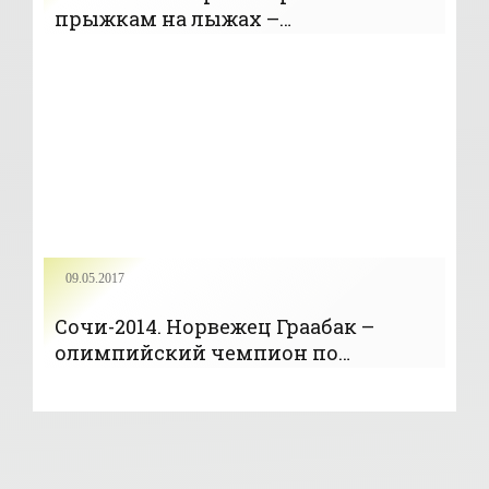
прыжкам на лыжах –
олимпийский чемпион в
командных соревнованиях -
«Прыжки»
09.05.2017
Сочи-2014. Норвежец Граабак –
олимпийский чемпион по
лыжному двоеборью в гонке
Гундерсена; Виктор Пасичник - 30-й
- «Лыжное двоеборье»