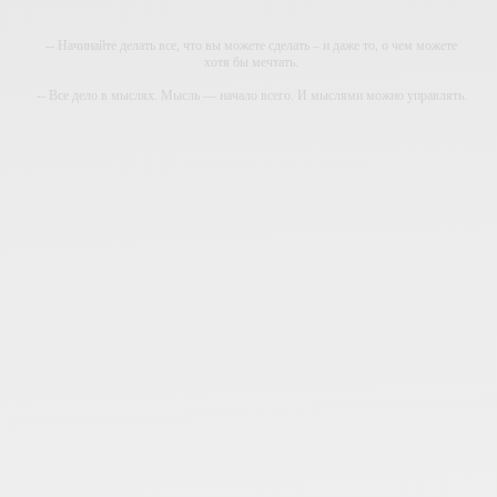
-- Начинайте делать все, что вы можете сделать – и даже то, о чем можете
хотя бы мечтать.
-- Все дело в мыслях. Мысль — начало всего. И мыслями можно управлять.
И поэтому главное дело совершенствования: работать над мыслями.
-- Идите уверенно по направлению к мечте. Живите той жизнью, которую вы
сами себе придумали.
-- Самое большое богатство — это ум. Самая большая нищета — глупость.
Из всех страхов самый пугающий — самолюбование.
-- Лучшее, что можно сделать с хорошим советом, это пропустить его мимо
ушей. Он никогда не бывает полезен никому, кроме того, кто его дал.
-- Люблю давать советы и очень не люблю, когда их дают мне.