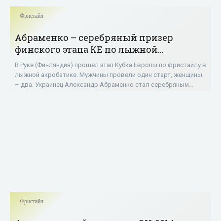
Фристайл
Абраменко – серебряный призер
финского этапа КЕ по лыжной
акробатике - «Фристайл»
В Руке (Финляндия) прошел этап Кубка Европы по фристайлу в
лыжной акробатике. Мужчины провели один старт, женщины
– два. Украинец Александр Абраменко стал серебряным
призером (192,45 балла). Победил
Фристайл