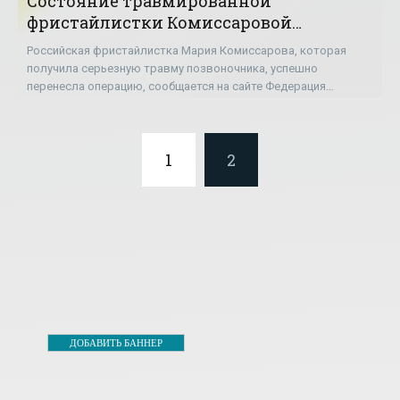
Состояние травмированной
фристайлистки Комиссаровой
стабильно тяжелое - «Фристайл»
Российская фристайлистка Мария Комиссарова, которая
получила серьезную травму позвоночника, успешно
перенесла операцию, сообщается на сайте Федерация
фристайла России. Она упала на тренировке, ей
1
2
ДОБАВИТЬ БАННЕР