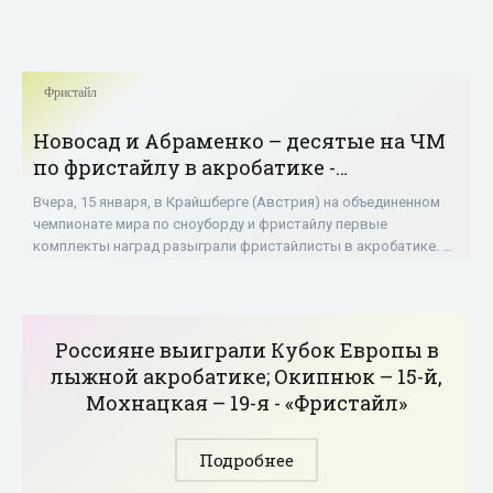
Фристайл
Новосад и Абраменко – десятые на ЧМ
по фристайлу в акробатике -
«Фристайл»
Вчера, 15 января, в Крайшберге (Австрия) на объединенном
чемпионате мира по сноуборду и фристайлу первые
комплекты наград разыграли фристайлисты в акробатике. В
соревнованиях женщин чемпионкой мира
Россияне выиграли Кубок Европы в
лыжной акробатике; Окипнюк – 15-й,
Мохнацкая – 19-я - «Фристайл»
Подробнее