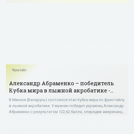
Фристайл
Александр Абраменко – победитель
Кубка мира в лыжной акробатике -
«Фристайл»
В Минске (Беларусь) состоялся этап Кубка мира по фристайлу
в лыжной акробатике. У мужчин победил украинец Александр
Абраменко с результатом 122,62 балла, опередив американца
Мэка Бохоннона (119,91)