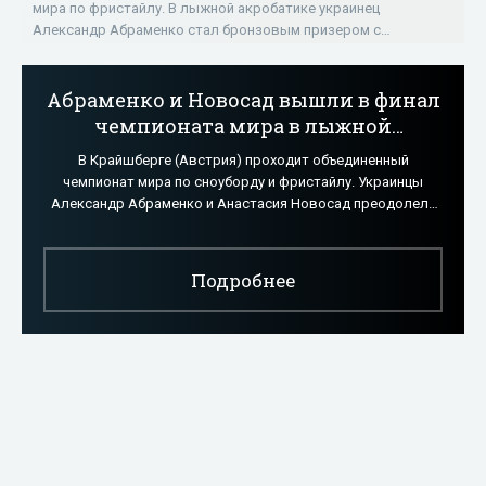
мира по фристайлу. В лыжной акробатике украинец
Александр Абраменко стал бронзовым призером с
результатом 128,51 балла. С такой же суммой
Абраменко и Новосад вышли в финал
чемпионата мира в лыжной
акробатике - «Фристайл»
В Крайшберге (Австрия) проходит объединенный
чемпионат мира по сноуборду и фристайлу. Украинцы
Александр Абраменко и Анастасия Новосад преодолели
квалификацию в лыжной акробатике.
Подробнее