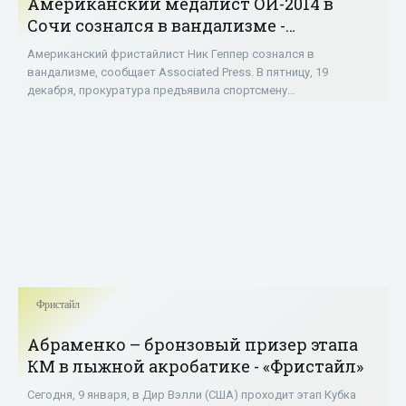
Американский медалист ОИ-2014 в
Сочи сознался в вандализме -
«Фристайл»
Американский фристайлист Ник Геппер сознался в
вандализме, сообщает Associated Press. В пятницу, 19
декабря, прокуратура предъявила спортсмену
соответствующие обвинения. 20-летний американец признал
Фристайл
Абраменко – бронзовый призер этапа
КМ в лыжной акробатике - «Фристайл»
Сегодня, 9 января, в Дир Вэлли (США) проходит этап Кубка