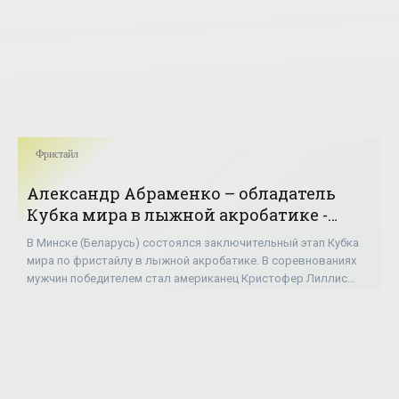
Фристайл
Александр Абраменко – обладатель
Кубка мира в лыжной акробатике -
«Фристайл»
В Минске (Беларусь) состоялся заключительный этап Кубка
мира по фристайлу в лыжной акробатике. В соревнованиях
мужчин победителем стал американец Кристофер Лиллис
(111,78 балла), опередив белоруса