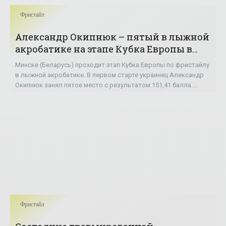
Фристайл
Александр Окипнюк – пятый в лыжной
акробатике на этапе Кубка Европы в
Минске - «Фристайл»
Минске (Беларусь) проходит этап Кубка Европы по фристайлу
в лыжной акробатике. В первом старте украинец Александр
Окипнюк занял пятое место с результатом 151,41 балла.
Победил белорус Артём Башлаков
Фристайл