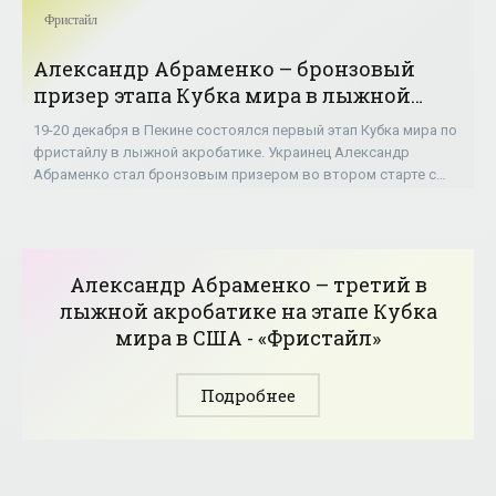
Фристайл
Александр Абраменко – бронзовый
призер этапа Кубка мира в лыжной
акробатике - «Фристайл»
19-20 декабря в Пекине состоялся первый этап Кубка мира по
фристайлу в лыжной акробатике. Украинец Александр
Абраменко стал бронзовым призером во втором старте с
результатом 119,91 балла. Победил
Александр Абраменко – третий в
лыжной акробатике на этапе Кубка
мира в США - «Фристайл»
Подробнее