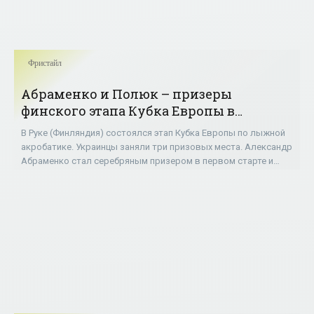
Фристайл
Абраменко и Полюк – призеры
финского этапа Кубка Европы в
лыжной акробатике - «Фристайл»
В Руке (Финляндия) состоялся этап Кубка Европы по лыжной
акробатике. Украинцы заняли три призовых места. Александр
Абраменко стал серебряным призером в первом старте и
финишировал пятым во втором