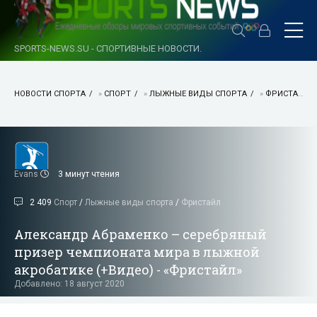
SPORTS-NEWS.SU - СПОРТИВНЫЕ НОВОСТИ.
НОВОСТИ СПОРТА
»
СПОРТ
»
ЛЫЖНЫЕ ВИДЫ СПОРТА
»
ФРИСТАЙЛ
Evans
3 минут чтения
2 409
Спорт
/
Лыжные виды спорта
/
Фристайл
Александр Абраменко – серебряный
призер чемпионата мира в лыжной
акробатике (+Видео) - «Фристайл»
Добавлено: 18 август 2020