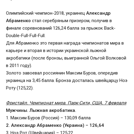
Олимпийский чемпион-2018, украинец
Александр
Абраменко
стал серебряным призером, получив в
финале соревнований 126,24 балла за прыжок Back-
Double-Full-Full-Full.
Для Абраменко это первая награда чемпионатов мира в
карьере и вторая в истории украинской лыжной
акробатики (после бронзы, выигранной Ольгой Волковой
в 2011 году).
Золото завоевал россиянин Максим Буров, опередив
украинца на 3,45 балла. Бронза досталась швейцарцу Ноэ
Роту (125,22).
Фристайл. Чемпионат мира. Парк-Сити, США. 7 февраля
Мужчины. Лыжная акробатика.
1. Максим Буров (Россия) – 130,09 балла
2. Александр Абраменко (Украина) – 126,64
3. Ноэ Рот (Швейцария) – 125,22