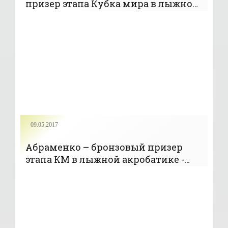
призер этапа Кубка мира в лыжной
акробатике - «Фристайл»
09.05.2017
Абраменко – бронзовый призер
этапа КМ в лыжной акробатике -
«Фристайл»