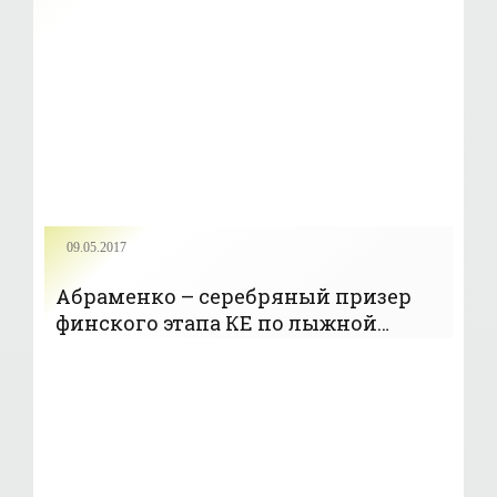
Абраменко (Видео)
09.05.2017
Абраменко – серебряный призер
финского этапа КЕ по лыжной
акробатике - «Фристайл»