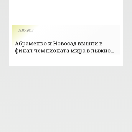
09.05.2017
Абраменко и Новосад вышли в
финал чемпионата мира в лыжной
акробатике - «Фристайл»