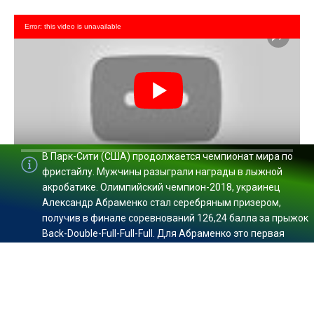
Error: this video is unavailable
В Парк-Сити (США) продолжается чемпионат мира по
0:00
/ 0:00
фристайлу. Мужчины разыграли награды в лыжной
акробатике. Олимпийский чемпион-2018, украинец
Александр Абраменко стал серебряным призером,
получив в финале соревнований 126,24 балла за прыжок
Back-Double-Full-Full-Full. Для Абраменко это первая