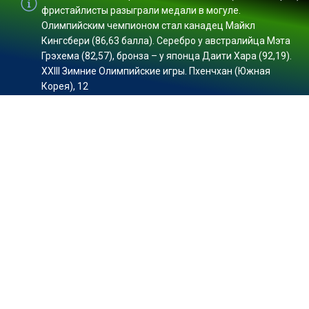
фристайлисты разыграли медали в могуле.
Олимпийским чемпионом стал канадец Майкл
Кингсбери (86,63 балла). Серебро у австралийца Мэта
Грэхема (82,57), бронза – у японца Даити Хара (92,19).
XXIII Зимние Олимпийские игры. Пхенчхан (Южная
Корея), 12