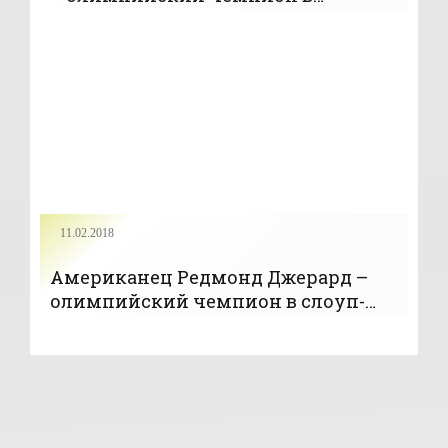
одноместных санях, Дукач и
Мандзий в финал не пробились -
«ОЛИМПИЙСКИЕ ИГРЫ»
11.02.2018
Американец Редмонд Джерард –
олимпийский чемпион в слоуп-
стайле - «Сноубординг»