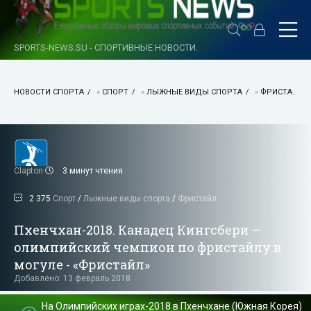
SPORTS-NEWS.SU - СПОРТИВНЫЕ НОВОСТИ.
НОВОСТИ СПОРТА
»
СПОРТ
»
ЛЫЖНЫЕ ВИДЫ СПОРТА
»
ФРИСТАЙЛ
Clapton
3 минут чтения
2 375
Спорт
/
Лыжные виды спорта
/
Фристайл
Пхенчхан-2018. Канадец Кингсбери –
олимпийский чемпион по фристайлу в
могуле - «Фристайл»
Добавлено: 13 февраль 2018
На Олимпийских играх-2018 в Пхенчхане (Южная Корея)