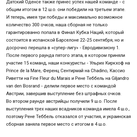
Датский Оденсе также принес успех нашей команде - с
общим итогом в 12 ш.о. они победили на третьем этапе.
И теперь, имея три победы и максимально возможное
количество 300 очков, наша сборная не только
гарантированно попала в Финал Кубка Наций, который
состоится в испанской Барселоне 22-25 сентября, но и
досрочно перешла в «супер-лигу» - Евродивизиону 1.
После первого раунда пятого этапа, в котором приняли
участие 15 команд, наши конкуристы - Ульрих Киркхоф на
Prince de la Mare, Ференц Сентирмай на Chadino, Кассио
Риветти на Fine Fleur du Marais и Рене Теббель на Giljandro
van den Bosrand - делили первое место с командой
Австрии, завершив выступление без штрафных очков.
Во втором раунде австрийцы получили 9 ш.о. После
выступления трех наших всадников команда имела 4 ш.о.,
поэтому Рене Теббель отказался от участия, и украинская
сборная заняла первое место с итогом в 4 ш.о.