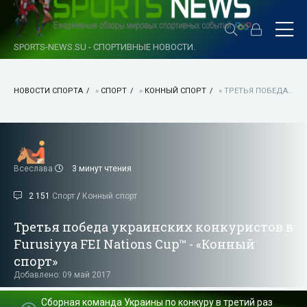
SPORTS-NEWS.SU - СПОРТИВНЫЕ НОВОСТИ.
НОВОСТИ СПОРТА
»
СПОРТ
»
КОННЫЙ СПОРТ
» ТРЕТЬЯ ПОБЕДА УКРАИНСКИХ КОНКУРИСТОВ В FURUSIYYA FEI NATIONS CUP™ - «КОННЫЙ СПОРТ»
Всеслава
3 минут чтения
2 151
Спорт
/
Конный спорт
Третья победа украинских конкуристов в
Furusiyya FEI Nations Cup™ - «Конный
спорт»
Добавлено: 09 май 2017
Сборная команда Украины по конкуру в третий раз