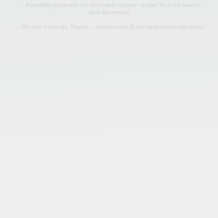
-- Начинайте делать все, что вы можете сделать – и даже то, о чем можете
хотя бы мечтать.
-- Все дело в мыслях. Мысль — начало всего. И мыслями можно управлять.
И поэтому главное дело совершенствования: работать над мыслями.
-- Идите уверенно по направлению к мечте. Живите той жизнью, которую вы
сами себе придумали.
-- Самое большое богатство — это ум. Самая большая нищета — глупость.
Из всех страхов самый пугающий — самолюбование.
-- Лучшее, что можно сделать с хорошим советом, это пропустить его мимо
ушей. Он никогда не бывает полезен никому, кроме того, кто его дал.
-- Люблю давать советы и очень не люблю, когда их дают мне.